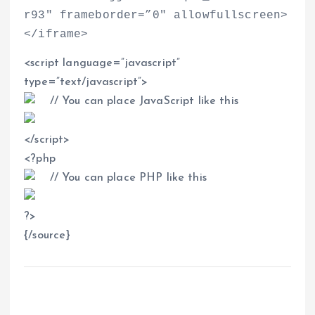
r93″ frameborder=”0″ allowfullscreen
>
<
/iframe
>
<
script language=”javascript”
type=”text/javascript”
>
// You can place JavaScript like this
<
/script
>
<
?php
// You can place PHP like this
?
>
{/source}