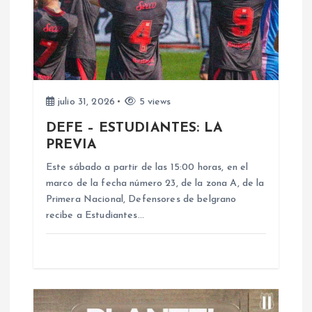
ó
n
d
e
julio 31, 2026
5 views
DEFE – ESTUDIANTES: LA
e
PREVIA
n
Este sábado a partir de las 15:00 horas, en el
marco de la fecha número 23, de la zona A, de la
Primera Nacional, Defensores de belgrano
t
recibe a Estudiantes…
r
a
d