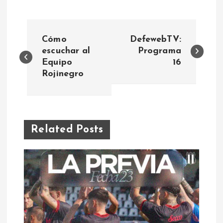
N
Cómo
DefewebTV:
a
escuchar al
Programa
Equipo
16
Rojinegro
v
e
g
Related Posts
a
c
i