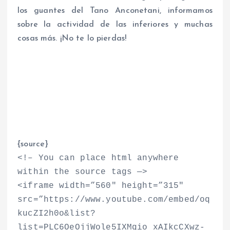
los guantes del Tano Anconetani, informamos
sobre la actividad de las inferiores y muchas
cosas más. ¡No te lo pierdas!
{source}
<
!– You can place html anywhere
within the source tags —
>
<
iframe width=”560″ height=”315″
src=”https://www.youtube.com/embed/oq
kucZI2h0o&list?
list=PLC6OeOjjWole5IXMqio_xAIkcCXwz-