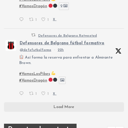
#VamosDragón
2
1
1
X
Defensores de Belgrano Retweeted
Defensores de Belgrano fútbol formativo
@defefutbolforma
·
22h
Así forma la reserva para enfrentar a Almirante
Brown.
#VamosLosPibes
#VamosDragón
1
1
X
Load More