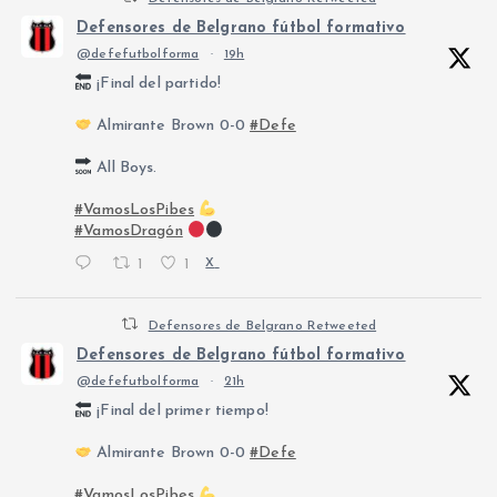
Defensores de Belgrano fútbol formativo
@defefutbolforma
·
19h
¡Final del partido!
Almirante Brown 0-0
#Defe
All Boys.
#VamosLosPibes
#VamosDragón
1
1
X
Defensores de Belgrano Retweeted
Defensores de Belgrano fútbol formativo
@defefutbolforma
·
21h
¡Final del primer tiempo!
Almirante Brown 0-0
#Defe
#VamosLosPibes