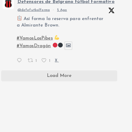
Defensores de Belgrano fútbol formativo
@defefutbolforma
·
5 Ago
Así forma la reserva para enfrentar
a Almirante Brown.
#VamosLosPibes
#VamosDragón
1
1
X
Load More