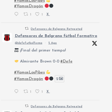
#VamosLosPibes
#VamosDragón
1
1
X
Defensores de Belgrano Retweeted
Defensores de Belgrano fútbol formativo
@defefutbolforma
·
5 Ago
¡Final del primer tiempo!
Almirante Brown 0-0
#Defe
#VamosLosPibes
#VamosDragón
2
1
1
X
Defensores de Belgrano Retweeted