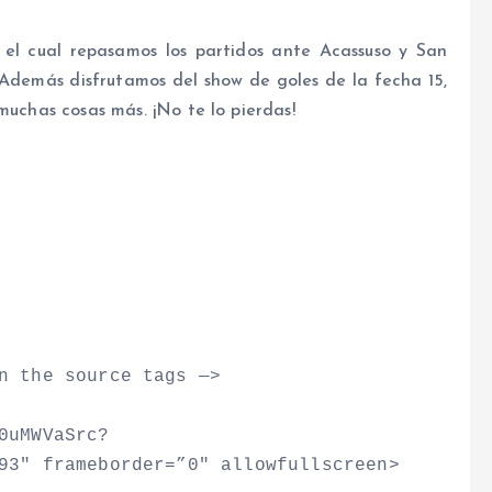
l cual repasamos los partidos ante Acassuso y San
 Además disfrutamos del show de goles de la fecha 15,
muchas cosas más. ¡No te lo pierdas!
n the source tags —
>
0uMWVaSrc?
93″ frameborder=”0″ allowfullscreen
>