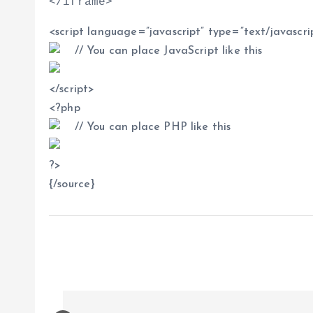
<
/iframe
>
<
script language=”javascript” type=”text/javascri
// You can place JavaScript like this
<
/script
>
<
?php
// You can place PHP like this
?
>
{/source}
N