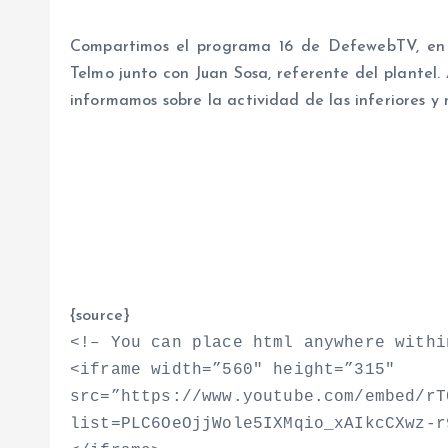
Compartimos el programa 16 de DefewebTV, en e
Telmo junto con Juan Sosa, referente del plantel.
informamos sobre la actividad de las inferiores y 
{source}
<
!– You can place html anywhere withi
<
iframe width=”560″ height=”315″
src=”https://www.youtube.com/embed/rT
list=PLC6OeOjjWole5IXMqio_xAIkcCXwz-r