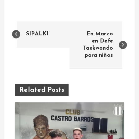
N
SIPALKI
En Marzo
a
en Defe
Taekwondo
para niños
v
e
g
Related Posts
a
c
i