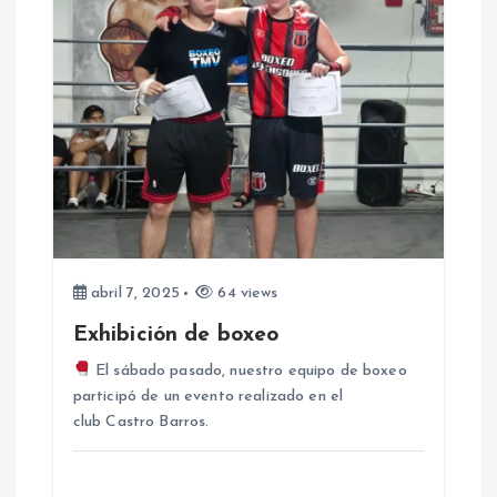
ó
n
d
e
e
abril 7, 2025
64 views
n
Exhibición de boxeo
t
El sábado pasado, nuestro equipo de boxeo
participó de un evento realizado en el
r
club Castro Barros.
a