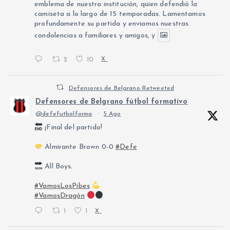
emblema de nuestra institución, quien defendió la
camiseta a lo largo de 15 temporadas. Lamentamos
profundamente su partida y enviamos nuestras
condolencias a familiares y amigos, y
2
10
X
Defensores de Belgrano Retweeted
Defensores de Belgrano fútbol formativo
@defefutbolforma
·
5 Ago
¡Final del partido!
Almirante Brown 0-0
#Defe
All Boys.
#VamosLosPibes
#VamosDragón
1
1
X