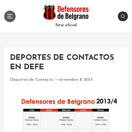
S
k
i
p
Sitio oficial
t
o
c
o
DEPORTES DE CONTACTOS
n
t
EN DEFE
e
n
Deportes de Contacto
noviembre 8, 2013
t