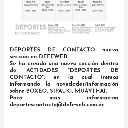
DEPORTES DE CONTACTO nueva
secci
ó
n en DEFEWEB.
Se ha creado una nueva secci
ó
n dentro
de ACTIDADES “DEPORTES DE
CONTACTO”, en la cual iremos
informando la novedades/informaci
ó
n
sobre BOXEO, SIPALKI, MUAYTHAI.
Para mas informaci
ó
n
deportescontacto@defeweb.com.ar