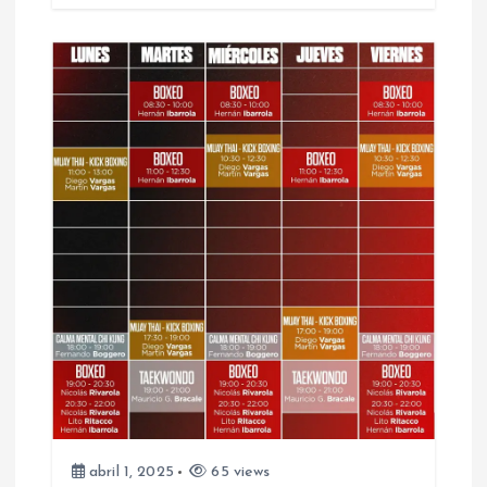
d
a
s
abril 1, 2025
65 views