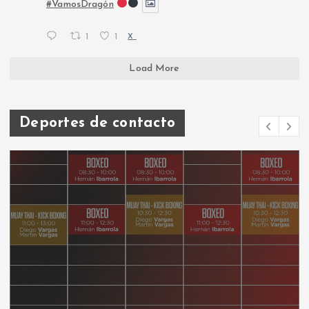
#VamosDragón
1
1
X
Load More
Deportes de contacto