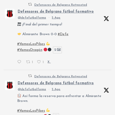
Defensores de Belgrano Retweeted
Defensores de Belgrano fútbol formativo
@defefutbolforma
·
5 Ago
¡Final del primer tiempo!
Almirante Brown 0-0
#Defe
#VamosLosPibes
#VamosDragón
2
1
1
X
Defensores de Belgrano Retweeted
Defensores de Belgrano fútbol formativo
@defefutbolforma
·
5 Ago
Así forma la reserva para enfrentar a Almirante
Brown.
#VamosLosPibes