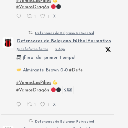
#VamosLosPibes
#VamosDragón
1
1
X
Defensores de Belgrano Retweeted
Defensores de Belgrano fútbol formativo
@defefutbolforma
·
5 Ago
¡Final del primer tiempo!
Almirante Brown 0-0
#Defe
#VamosLosPibes
#VamosDragón
2
1
1
X
Defensores de Belgrano Retweeted