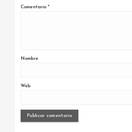
d
Comentario
*
a
s
Nombre
Web