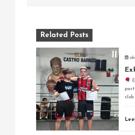
a
v
e
Related Posts
g
abr
a
Ex
E
c
part
club
i
ó
Lee