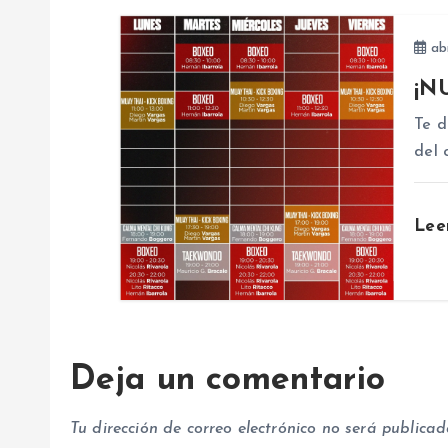
n
abr
d
¡N
e
Te d
del 
e
n
Lee
t
r
Deja un comentario
a
Tu dirección de correo electrónico no será publicad