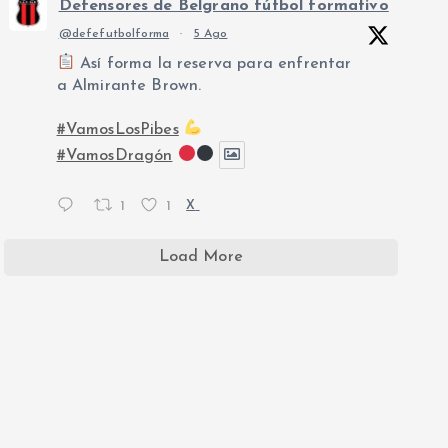
Defensores de Belgrano fútbol formativo
@defefutbolforma
·
5 Ago
Así forma la reserva para enfrentar
a Almirante Brown.
#VamosLosPibes
#VamosDragón
1
1
X
Load More