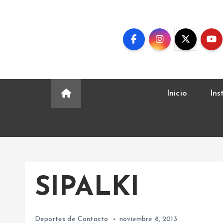
S
k
i
p
t
o
c
Inicio
Ins
o
n
t
e
n
t
SIPALKI
Deportes de Contacto
noviembre 8, 2013