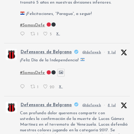
transitó 5 años en nuestras divisiones inferiores.
¡Felicitaciones, “Paragua”, a seguir!
#SomosDefe
1
5
X
Defensores de Belgrano
@defeweb
·
9 Jul
¡Feliz Día de la Independencia!
#SomosDefe
1
20
X
Defensores de Belgrano
@defeweb
·
8 Jul
Con profundo dolor queremos compartir con
ustedes la confirmación de la muerte de Lucas Gámez
Martínez en el terremoto de Venezuela. Lucas defendió
nuestros colores jugando en la categoría 2017. Se