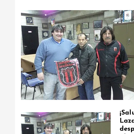
¡Sa
Laz
des