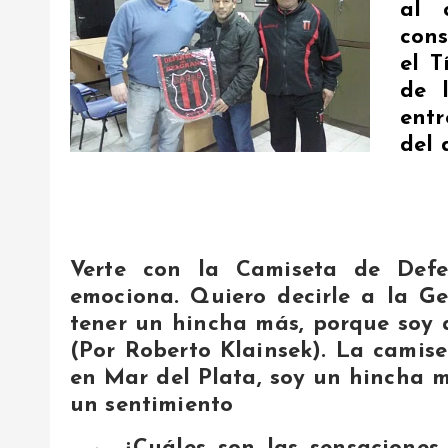
al 
cons
el T
de 
ent
del 
Verte con la Camiseta de Defe
emociona. Quiero decirle a la G
tener un hincha más, porque soy 
(Por Roberto Klainsek). La camise
en Mar del Plata, soy un hincha 
un sentimiento