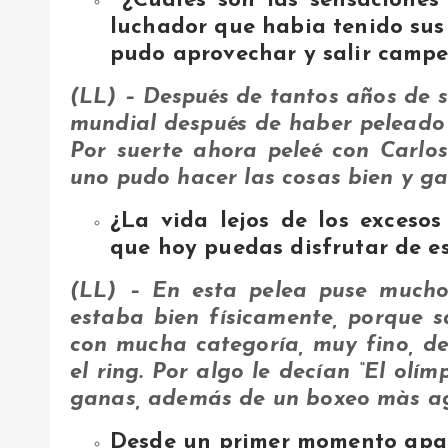
¿Cuáles son las sensaciones
luchador que habia tenido sus
pudo aprovechar y salir camp
(LL) – Después de tantos años de sa
mundial después de haber peleado 
Por suerte ahora peleé con Carl
uno pudo hacer las cosas bien y gan
¿La vida lejos de los excesos
que hoy puedas disfrutar de es
(LL) – En esta pelea puse mucho 
estaba bien físicamente, porque
con mucha categoría, muy fino, d
el ring. Por algo le decían “El olím
ganas, además de un boxeo màs agr
Desde un primer momento apabul