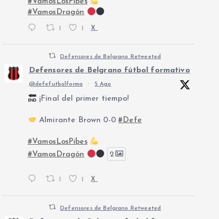
#VamosLosPibes
#VamosDragón
1
1
X
Defensores de Belgrano Retweeted
Defensores de Belgrano fútbol formativo
@defefutbolforma
·
5 Ago
¡Final del primer tiempo!
Almirante Brown 0-0
#Defe
#VamosLosPibes
#VamosDragón
2
1
1
X
Defensores de Belgrano Retweeted