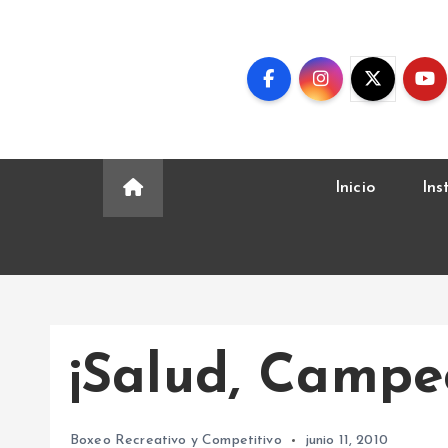
S
k
i
p
t
o
c
Inicio
Ins
o
n
t
e
n
t
¡Salud, Campe
Boxeo Recreativo y Competitivo
junio 11, 2010