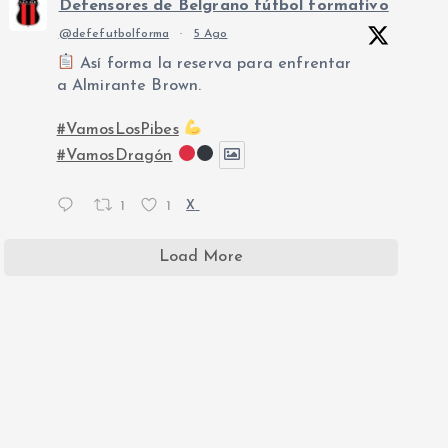
Defensores de Belgrano fútbol formativo
@defefutbolforma
·
5 Ago
Así forma la reserva para enfrentar
a Almirante Brown.
#VamosLosPibes
#VamosDragón
1
1
X
Load More