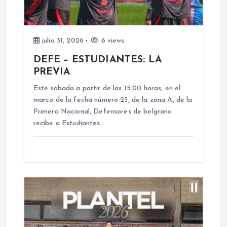
d
e
julio 31, 2026
6 views
DEFE – ESTUDIANTES: LA
e
PREVIA
n
Este sábado a partir de las 15:00 horas, en el
marco de la fecha número 23, de la zona A, de la
Primera Nacional, Defensores de belgrano
t
recibe a Estudiantes…
r
a
d
a