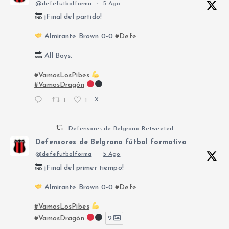
@defefutbolforma
·
5 Ago
¡Final del partido!
Almirante Brown 0-0
#Defe
All Boys.
#VamosLosPibes
#VamosDragón
1
1
X
Defensores de Belgrano Retweeted
Defensores de Belgrano fútbol formativo
@defefutbolforma
·
5 Ago
¡Final del primer tiempo!
Almirante Brown 0-0
#Defe
#VamosLosPibes
#VamosDragón
2