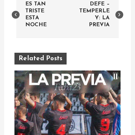
ES TAN
DEFE –
a
TRISTE
TEMPERLE
ESTA
Y: LA
NOCHE
PREVIA
v
e
g
Related Posts
a
c
i
ó
n