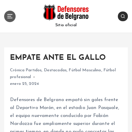
S
k
i
p
Sitio oficial
t
o
c
o
EMPATE ANTE EL GALLO
n
t
Crónica Partidos
,
Destacadas
,
Fútbol Masculino
,
Fútbol
e
profesional
n
enero 25, 2024
t
Defensores de Belgrano empató sin goles frente
al Deportivo Morón, en el estadio Juan Pasquale,
el equipo nuevamente conducido por Fabián
Nardozza fue ampliamente superior durante el
primer tiempo, en donde no pudo concretar las