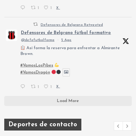
1
1
X
Defensores de Belgrano Retweeted
Defensores de Belgrano fútbol formativo
@defefutbolforma
·
5 Ago
Así forma la reserva para enfrentar a Almirante
Brown.
#VamosLosPibes
#VamosDragón
1
1
X
Load More
Deportes de contacto