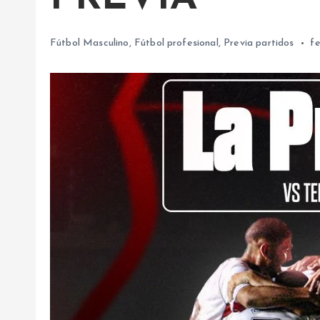
Fútbol Masculino
,
Fútbol profesional
,
Previa partidos
f