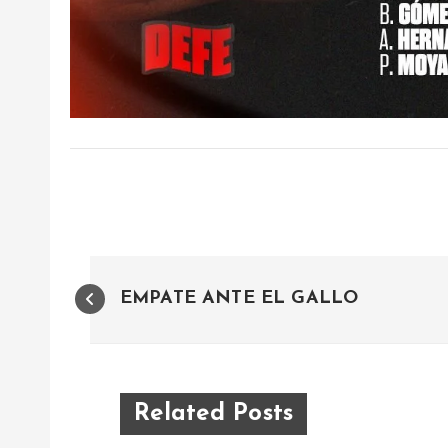
N
EMPATE ANTE EL GALLO
a
v
Related Posts