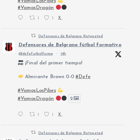
#VamosLosPibes
#VamosDragón
1
1
X
Defensores de Belgrano Retweeted
Defensores de Belgrano fútbol formativo
@defefutbolforma
·
14h
¡Final del primer tiempo!
Almirante Brown 0-0
#Defe
#VamosLosPibes
#VamosDragón
2
1
1
X
Defensores de Belgrano Retweeted