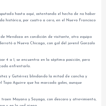
isputado hasta aquí, ostentando el hecho de no haber
da histórica, por cuatro a cero, en el Nuevo Francisco
 de Mendoza en condición de visitante, otro equipo
 derrotó a Nueva Chicago, con gol del juvenil Gonzalo
or 4 a 1, se encuentra en la séptima posición, pero
cado enfrentarlo.
ítez y Gutiérrez blindando la mitad de cancha y
del Topo Aguirre que ha marcado goles, aunque
e traen Moyano y Sayago, con descaro y atrevimiento,
ue y en la red ajena.