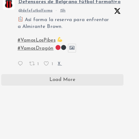
Defensores de Belgrano fútbol formativo
@defefutbolforma
·
15h
Así forma la reserva para enfrentar
a Almirante Brown.
#VamosLosPibes
#VamosDragón
1
1
X
Load More