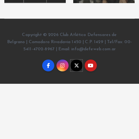
Copyright © 2026 Club Atlético Defensores de
Belgrano | Comodoro Rivadavia 1450 | C.P. 1429 | Tel/Fax: 00-
5411-4702-8967 | Email: info@defeweb.com.ar