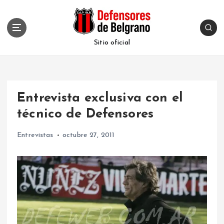
S
k
i
p
Sitio oficial
t
o
c
o
Entrevista exclusiva con el
n
t
técnico de Defensores
e
n
Entrevistas
octubre 27, 2011
t