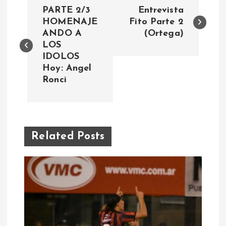
N
PARTE 2/3
Entrevista
a
HOMENAJE
Fito Parte 2
ANDO A
(Ortega)
LOS
v
IDOLOS
Hoy: Angel
e
Ronci
g
a
Related Posts
c
i
ó
n