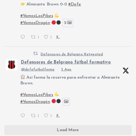
Almirante Brown 0-0
#Defe
#VamosLosPibes
#VamosDragón
2
1
1
X
Defensores de Belgrano Retweeted
Defensores de Belgrano fútbol formativo
@defefutbolforma
·
5 Ago
Así forma la reserva para enfrentar a Almirante
Brown.
#VamosLosPibes
#VamosDragón
1
1
X
Load More