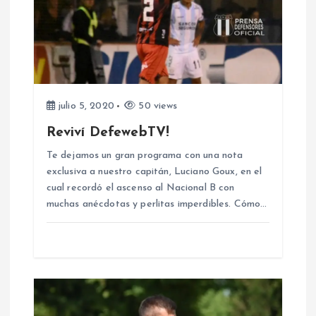
d
e
e
julio 5, 2020
50 views
n
Reviví DefewebTV!
Te dejamos un gran programa con una nota
t
exclusiva a nuestro capitán, Luciano Goux, en el
cual recordó el ascenso al Nacional B con
r
muchas anécdotas y perlitas imperdibles. Cómo…
a
d
a