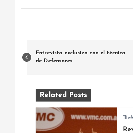
N
Entrevista exclusiva con el técnico
a
de Defensores
v
e
Related Posts
g
jul
a
Re