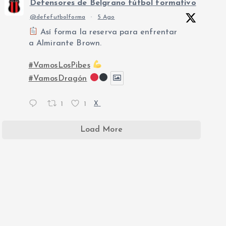
Defensores de Belgrano fútbol formativo
@defefutbolforma
·
5 Ago
Así forma la reserva para enfrentar
a Almirante Brown.
#VamosLosPibes
#VamosDragón
1
1
X
Load More