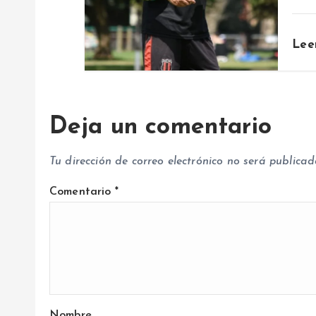
t
Lee
r
a
Deja un comentario
d
Tu dirección de correo electrónico no será publicad
a
Comentario
*
s
Nombre