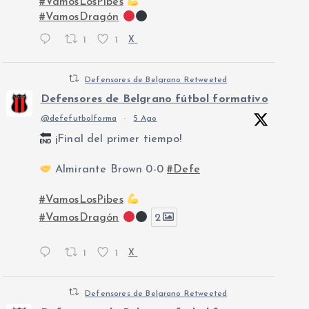
#VamosLosPibes
#VamosDragón
1
1
X
Defensores de Belgrano Retweeted
Defensores de Belgrano fútbol formativo
@defefutbolforma
·
5 Ago
¡Final del primer tiempo!
Almirante Brown 0-0
#Defe
#VamosLosPibes
#VamosDragón
2
1
1
X
Defensores de Belgrano Retweeted