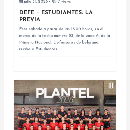
e
julio 31, 2026
7 views
DEFE – ESTUDIANTES: LA
e
PREVIA
n
Este sábado a partir de las 15:00 horas, en el
marco de la fecha número 23, de la zona A, de la
Primera Nacional, Defensores de belgrano
t
recibe a Estudiantes…
r
a
d
a
s