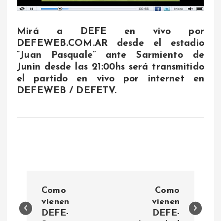
Mirá a DEFE en vivo por
DEFEWEB.COM.AR
desde el estadio
“Juan Pasquale” ante Sarmiento de
Junin desde las 21:00
hs será transmitido
el partido en vivo por internet en
DEFEWEB / DEFETV.
N
Como
Como
a
vienen
vienen
DEFE-
DEFE-