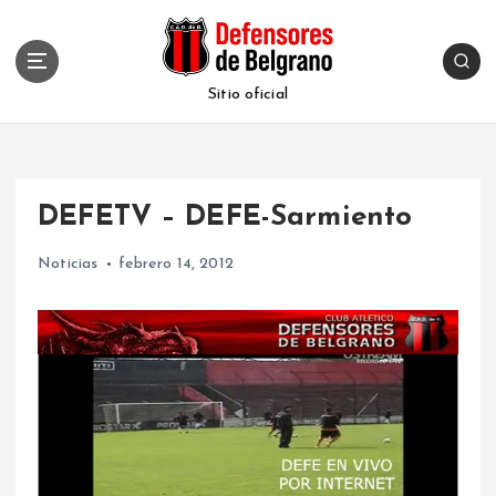
S
k
i
p
Sitio oficial
t
o
c
o
DEFETV – DEFE-Sarmiento
n
t
Noticias
febrero 14, 2012
e
n
t