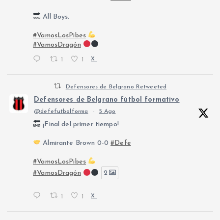
All Boys.
#VamosLosPibes
#VamosDragón
1
1
X
Defensores de Belgrano Retweeted
Defensores de Belgrano fútbol formativo
@defefutbolforma
·
5 Ago
¡Final del primer tiempo!
Almirante Brown 0-0
#Defe
#VamosLosPibes
#VamosDragón
2
1
1
X