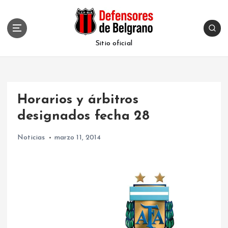
S
k
i
p
Sitio oficial
t
o
c
o
Horarios y árbitros
n
t
designados fecha 28
e
n
Noticias
marzo 11, 2014
t