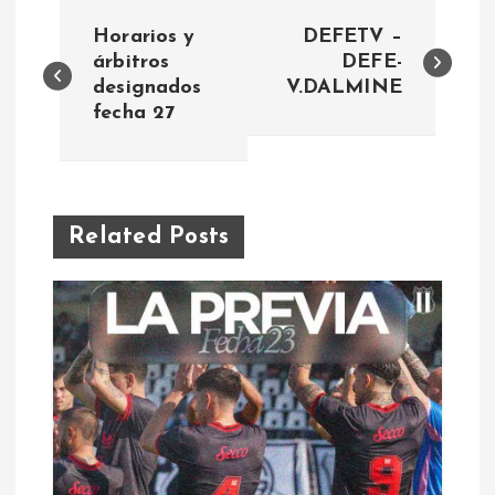
N
Horarios y
DEFETV –
a
árbitros
DEFE-
designados
V.DALMINE
fecha 27
v
e
g
Related Posts
a
c
i
ó