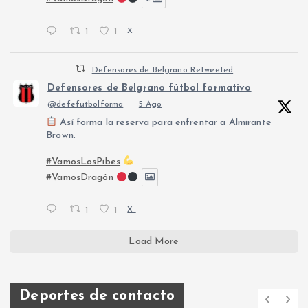
1
1
X
Defensores de Belgrano Retweeted
Defensores de Belgrano fútbol formativo
@defefutbolforma
·
5 Ago
Así forma la reserva para enfrentar a Almirante
Brown.
#VamosLosPibes
#VamosDragón
1
1
X
Load More
Deportes de contacto