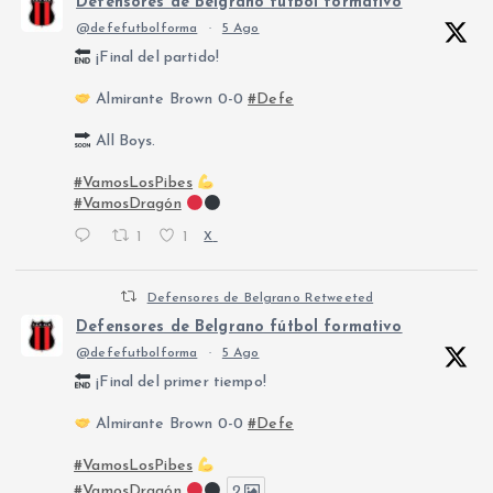
Defensores de Belgrano fútbol formativo
@defefutbolforma
·
5 Ago
¡Final del partido!
Almirante Brown 0-0
#Defe
All Boys.
#VamosLosPibes
#VamosDragón
1
1
X
Defensores de Belgrano Retweeted
Defensores de Belgrano fútbol formativo
@defefutbolforma
·
5 Ago
¡Final del primer tiempo!
Almirante Brown 0-0
#Defe
#VamosLosPibes
#VamosDragón
2