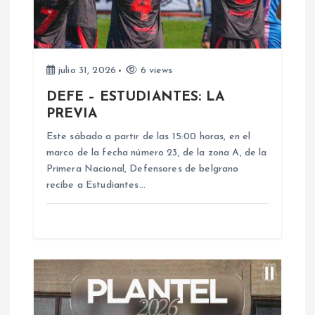
n
d
e
julio 31, 2026
6 views
DEFE – ESTUDIANTES: LA
e
PREVIA
n
Este sábado a partir de las 15:00 horas, en el
marco de la fecha número 23, de la zona A, de la
Primera Nacional, Defensores de belgrano
t
recibe a Estudiantes…
r
a
d