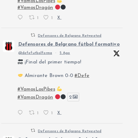
#VamosLosPibes
#VamosDragón
1
1
X
Defensores de Belgrano Retweeted
Defensores de Belgrano fútbol formativo
@defefutbolforma
·
5 Ago
¡Final del primer tiempo!
Almirante Brown 0-0
#Defe
#VamosLosPibes
#VamosDragón
2
1
1
X
Defensores de Belgrano Retweeted