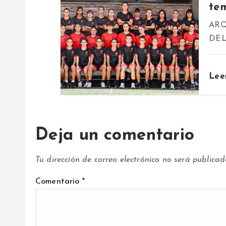
te
e
ARQ
n
DEL
t
Lee
r
a
Deja un comentario
d
Tu dirección de correo electrónico no será publicad
a
Comentario
*
s