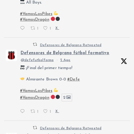
All Boys.
#VamosLosPibes
#VamosDragón
1
1
X
Defensores de Belgrano Retweeted
Defensores de Belgrano fútbol formativo
@defefutbolforma
·
5 Ago
¡Final del primer tiempo!
Almirante Brown 0-0
#Defe
#VamosLosPibes
#VamosDragón
2
1
1
X
Defensores de Belgrano Retweeted