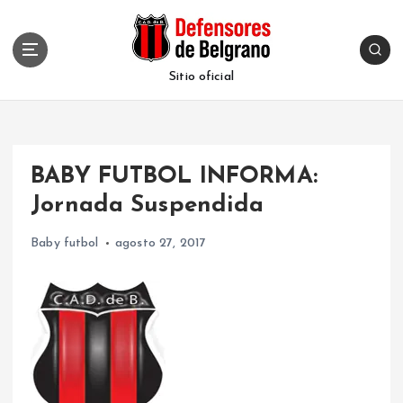
S
k
i
p
Sitio oficial
t
o
c
o
BABY FUTBOL INFORMA:
n
t
Jornada Suspendida
e
n
Baby futbol
agosto 27, 2017
t