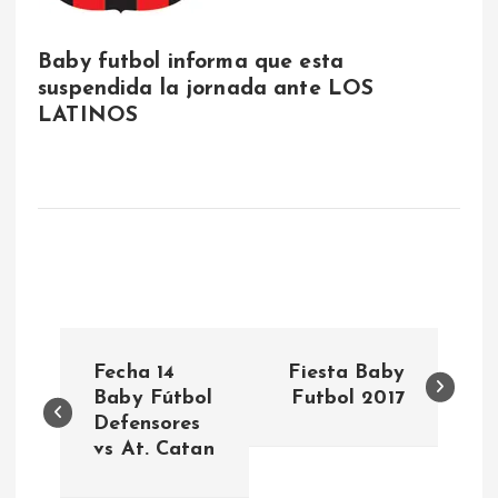
Baby futbol informa que esta
suspendida la jornada ante LOS
LATINOS
N
Fecha 14
Fiesta Baby
a
Baby Fútbol
Futbol 2017
Defensores
vs At. Catan
v