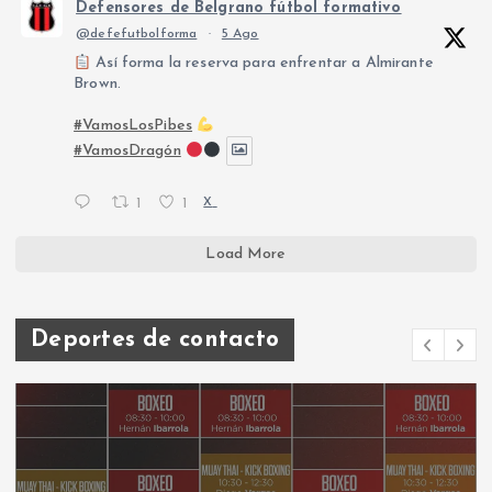
Defensores de Belgrano fútbol formativo
@defefutbolforma
·
5 Ago
Así forma la reserva para enfrentar a Almirante
Brown.
#VamosLosPibes
#VamosDragón
1
1
X
Load More
Deportes de contacto