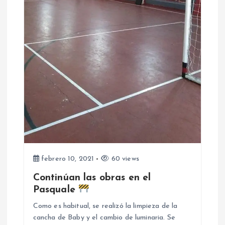
e
n
t
r
a
d
a
febrero 10, 2021
60 views
s
Continúan las obras en el
Pasquale
Como es habitual, se realizó la limpieza de la
cancha de Baby y el cambio de luminaria. Se