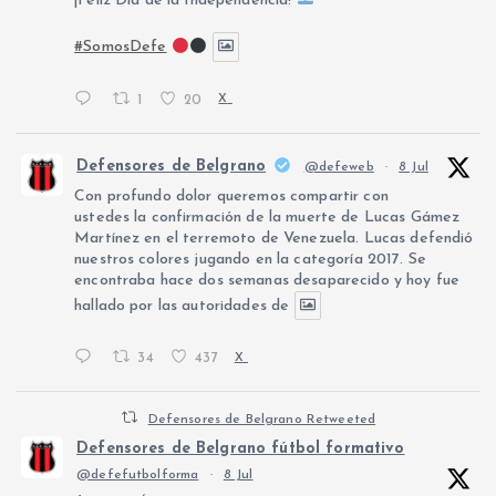
¡Feliz Día de la Independencia!
#SomosDefe
1
20
X
Defensores de Belgrano
@defeweb
·
8 Jul
Con profundo dolor queremos compartir con
ustedes la confirmación de la muerte de Lucas Gámez
Martínez en el terremoto de Venezuela. Lucas defendió
nuestros colores jugando en la categoría 2017. Se
encontraba hace dos semanas desaparecido y hoy fue
hallado por las autoridades de
34
437
X
Defensores de Belgrano Retweeted
Defensores de Belgrano fútbol formativo
@defefutbolforma
·
8 Jul