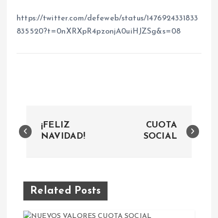
https://twitter.com/defeweb/status/1476924331833
835520?t=0nXRXpR4pzonjA0uiHJZSg&s=08
N
¡FELIZ
CUOTA
a
NAVIDAD!
SOCIAL
v
e
Related Posts
g