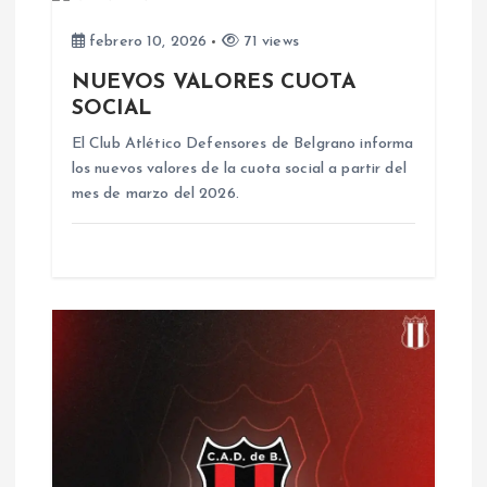
a
febrero 10, 2026
71 views
c
NUEVOS VALORES CUOTA
SOCIAL
i
El Club Atlético Defensores de Belgrano informa
los nuevos valores de la cuota social a partir del
ó
mes de marzo del 2026.
n
d
e
e
n