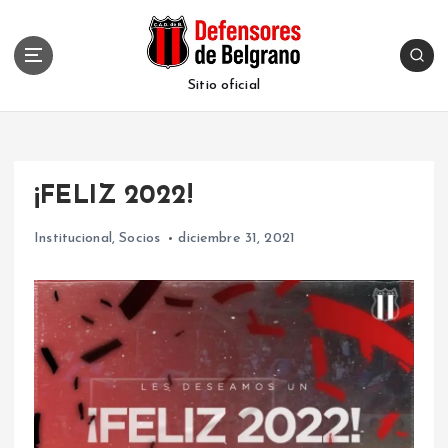
S
k
i
p
Sitio oficial
t
o
c
o
¡FELIZ 2022!
n
t
Institucional
,
Socios
diciembre 31, 2021
e
n
t