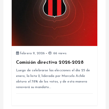
t
r
a
d
a
febrero 9, 2026
66 views
Comisión directiva 2026-2028
s
Luego de celebrarse las elecciones el día 25 de
enero, la lista 2, liderada por Marcelo Achile
obtuvo el 78% de los votos, y de esta manera
renovará su mandato…