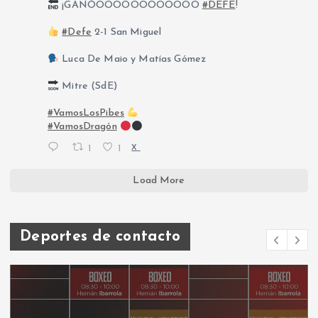
¡GANÓOOOOOOOOOOOO
#DEFE
!
#Defe
2-1 San Miguel
Luca De Maio y Matías Gómez
Mitre (SdE)
#VamosLosPibes
#VamosDragón
1
1
X
Load More
Deportes de contacto