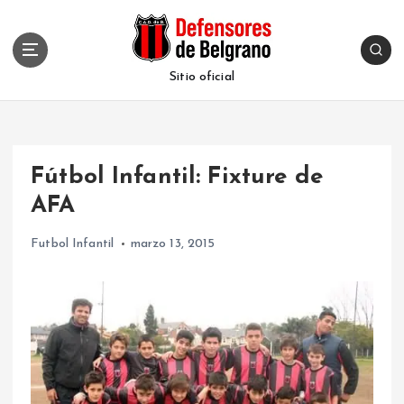
S
k
i
p
Sitio oficial
t
o
c
o
Fútbol Infantil: Fixture de
n
t
AFA
e
n
Futbol Infantil
marzo 13, 2015
t