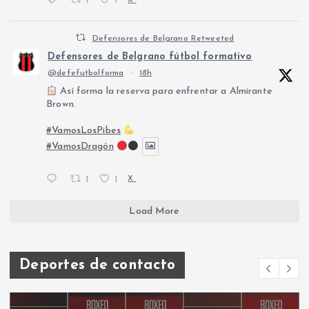
1
1
X
Defensores de Belgrano Retweeted
Defensores de Belgrano fútbol formativo
@defefutbolforma
·
18h
Así forma la reserva para enfrentar a Almirante
Brown.
#VamosLosPibes
#VamosDragón
1
1
X
Load More
Deportes de contacto