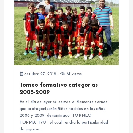
i
ó
n
d
e
octubre 27, 2018
61 views
e
Torneo formativo categorías
2008-2009
n
En el día de ayer se sorteo el flamante torneo
que protagonizarán ñiños nacidos en los años
t
2008 y 2009, denominado “TORNEO
FORMATIVO”, el cual tendrá la particularidad
r
de jugarse…