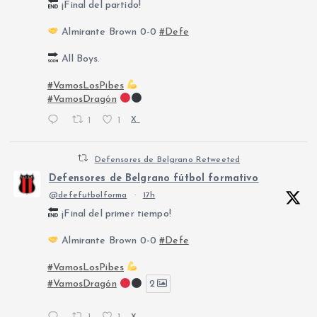
¡Final del partido!
Almirante Brown 0-0
#Defe
All Boys.
#VamosLosPibes
#VamosDragón
1
1
X
Defensores de Belgrano Retweeted
Defensores de Belgrano fútbol formativo
@defefutbolforma
·
17h
¡Final del primer tiempo!
Almirante Brown 0-0
#Defe
#VamosLosPibes
#VamosDragón
2