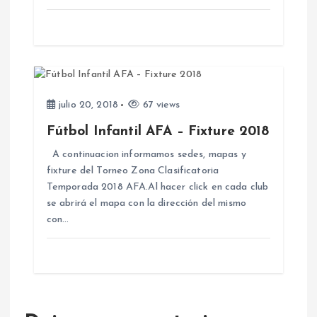
a
d
a
julio 20, 2018
67 views
s
Fútbol Infantil AFA – Fixture 2018
A continuacion informamos sedes, mapas y
fixture del Torneo Zona Clasificatoria
Temporada 2018 AFA.Al hacer click en cada club
se abrirá el mapa con la dirección del mismo
con…