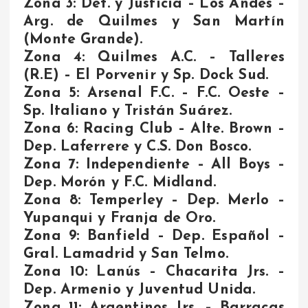
Zona 3
: Def. y Justicia – Los Andes –
Arg. de Quilmes y San Martín
(Monte Grande).
Zona 4:
Quilmes A.C. – Talleres
(R.E) – El Porvenir y Sp. Dock Sud.
Zona 5:
Arsenal F.C. – F.C. Oeste –
Sp. Italiano y Tristán Suárez.
Zona 6:
Racing Club – Alte. Brown –
Dep. Laferrere y C.S. Don Bosco.
Zona 7:
Independiente – All Boys –
Dep. Morón y F.C. Midland.
Zona 8:
Temperley – Dep. Merlo –
Yupanqui y Franja de Oro.
Zona 9:
Banfield – Dep. Español –
Gral. Lamadrid y San Telmo.
Zona 10:
Lanús – Chacarita Jrs. –
Dep. Armenio y Juventud Unida.
Zona 11:
Argentinos Jrs. – Barracas