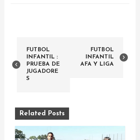
N
FUTBOL
FUTBOL
a
INFANTIL :
INFANTIL
PRUEBA DE
AFA Y LIGA
JUGADORE
v
S
e
g
Related Posts
a
c