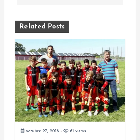
e
g
Related Posts
a
c
i
ó
n
d
e
octubre 27, 2018
61 views