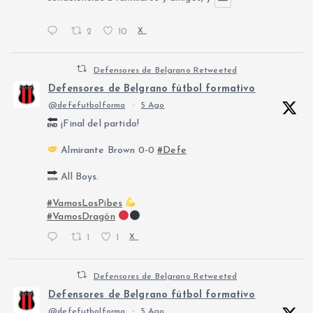
2
10
X
Defensores de Belgrano Retweeted
Defensores de Belgrano fútbol formativo
@defefutbolforma
·
5 Ago
¡Final del partido!
Almirante Brown 0-0
#Defe
All Boys.
#VamosLosPibes
#VamosDragón
1
1
X
Defensores de Belgrano Retweeted
Defensores de Belgrano fútbol formativo
@defefutbolforma
·
5 Ago