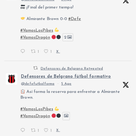
¡Final del primer tiempo!
Almirante Brown 0-0
#Defe
#VamosLosPibes
#VamosDragón
2
1
1
X
Defensores de Belgrano Retweeted
Defensores de Belgrano fútbol formativo
@defefutbolforma
·
5 Ago
Así forma la reserva para enfrentar a Almirante
Brown.
#VamosLosPibes
#VamosDragón
1
1
X