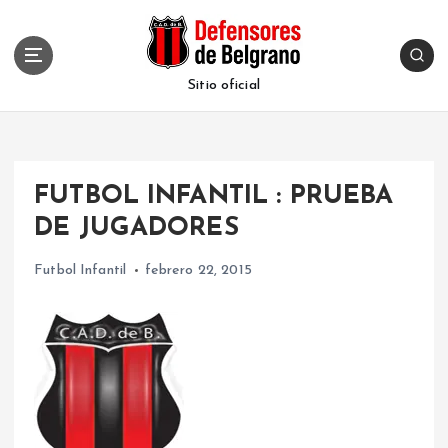
S
k
i
p
Sitio oficial
t
o
c
o
FUTBOL INFANTIL : PRUEBA
n
t
DE JUGADORES
e
n
Futbol Infantil
febrero 22, 2015
t