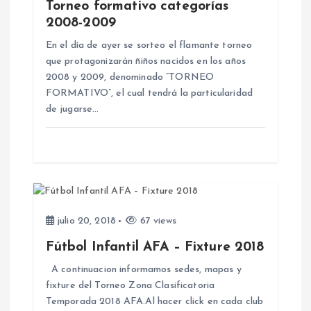
Torneo formativo categorías
e
2008-2009
n
En el día de ayer se sorteo el flamante torneo
que protagonizarán ñiños nacidos en los años
2008 y 2009, denominado “TORNEO
t
FORMATIVO”, el cual tendrá la particularidad
de jugarse…
r
a
d
a
julio 20, 2018
67 views
Fútbol Infantil AFA – Fixture 2018
s
A continuacion informamos sedes, mapas y
fixture del Torneo Zona Clasificatoria
Temporada 2018 AFA.Al hacer click en cada club