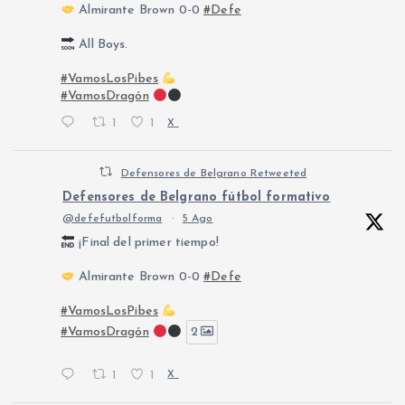
Almirante Brown 0-0
#Defe
All Boys.
#VamosLosPibes
#VamosDragón
1
1
X
Defensores de Belgrano Retweeted
Defensores de Belgrano fútbol formativo
@defefutbolforma
·
5 Ago
¡Final del primer tiempo!
Almirante Brown 0-0
#Defe
#VamosLosPibes
#VamosDragón
2
1
1
X