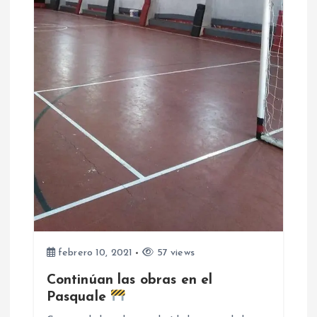
e
e
n
t
r
a
d
a
febrero 10, 2021
57 views
Continúan las obras en el
s
Pasquale