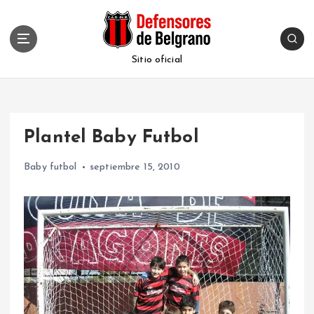
S
k
i
p
Sitio oficial
t
o
c
o
Plantel Baby Futbol
n
t
Baby futbol
septiembre 15, 2010
e
n
t