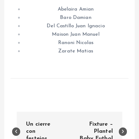
Abelaira Amian
Baro Damian
Del Castillo Juan Ignacio
Maison Juan Manuel
Ranoni Nicolas
Zarate Matias
N
Un cierre
Fixture –
a
con
Plantel
festejos…
Baby Futbol