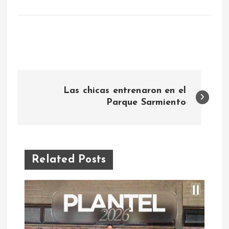
N
Las chicas entrenaron en el
a
Parque Sarmiento
v
e
Related Posts
g
a