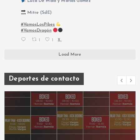
Luca De Maio y Matías Gómez
Mitre (SdE)
#VamosLosPibes
#VamosDragón
1
1
X
Load More
Deportes de contacto