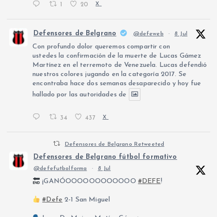
1
20
X
Defensores de Belgrano
@defeweb
·
8 Jul
Con profundo dolor queremos compartir con
ustedes la confirmación de la muerte de Lucas Gámez
Martínez en el terremoto de Venezuela. Lucas defendió
nuestros colores jugando en la categoría 2017. Se
encontraba hace dos semanas desaparecido y hoy fue
hallado por las autoridades de
34
437
X
Defensores de Belgrano Retweeted
Defensores de Belgrano fútbol formativo
@defefutbolforma
·
8 Jul
¡GANÓOOOOOOOOOOOO
#DEFE
!
#Defe
2-1 San Miguel