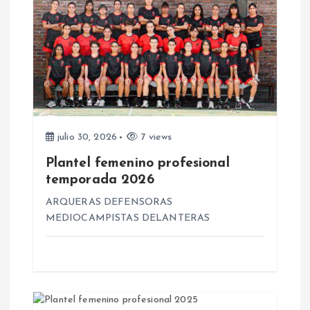
c
i
ó
n
d
julio 30, 2026
7 views
Plantel femenino profesional
e
temporada 2026
e
ARQUERAS DEFENSORAS
MEDIOCAMPISTAS DELANTERAS
n
t
r