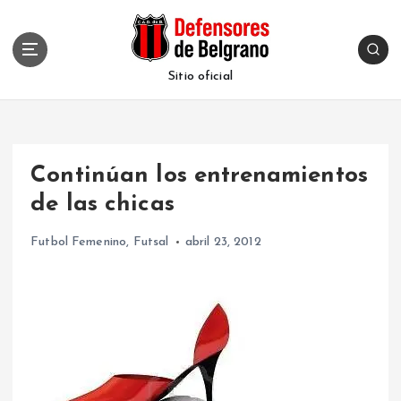
S
k
i
p
Sitio oficial
t
o
c
o
Continúan los entrenamientos
n
t
de las chicas
e
n
Futbol Femenino
,
Futsal
abril 23, 2012
t