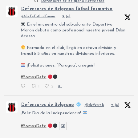
Defensores de Belgrano Retweeted
Defensores de Belgrano fútbol formativo
@defefutbolforma
·
9 Jul
En el encuentro del sábado ante Deportivo
Morón debutó como profesional nuestro juvenil Dilan
Acosta.
Formado en el club, llegó en octava división y
transitó 5 años en nuestras divisiones inferiores.
¡Felicitaciones, “Paragua”, a seguir!
#SomosDefe
1
5
X
Defensores de Belgrano
@defeweb
·
9 Jul
¡Feliz Día de la Independencia!
#SomosDefe