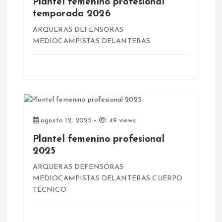
Plantel femenino profesional
temporada 2026
n
ARQUERAS DEFENSORAS
MEDIOCAMPISTAS DELANTERAS
t
r
a
d
agosto 12, 2025
49 views
Plantel femenino profesional
a
2025
s
ARQUERAS DEFENSORAS
MEDIOCAMPISTAS DELANTERAS CUERPO
TÉCNICO