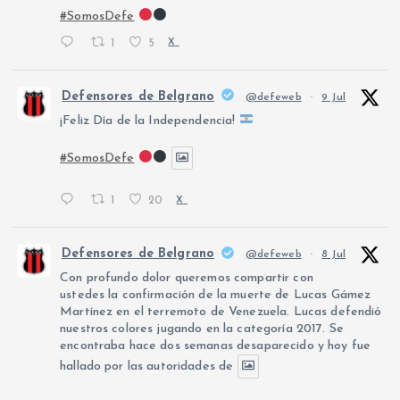
#SomosDefe
1
5
X
Defensores de Belgrano
@defeweb
·
9 Jul
¡Feliz Día de la Independencia!
#SomosDefe
1
20
X
Defensores de Belgrano
@defeweb
·
8 Jul
Con profundo dolor queremos compartir con
ustedes la confirmación de la muerte de Lucas Gámez
Martínez en el terremoto de Venezuela. Lucas defendió
nuestros colores jugando en la categoría 2017. Se
encontraba hace dos semanas desaparecido y hoy fue
hallado por las autoridades de