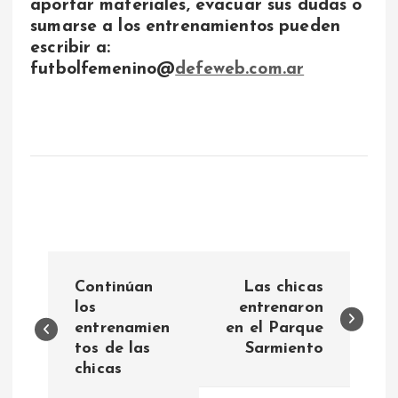
aportar materiales, evacuar sus dudas o
sumarse a los entrenamientos pueden
escribir a:
futbolfemenino@
defeweb.com.ar
N
Continúan
Las chicas
a
los
entrenaron
entrenamien
en el Parque
tos de las
Sarmiento
v
chicas