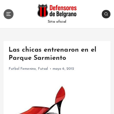
S
k
i
p
Sitio oficial
t
o
c
o
Las chicas entrenaron en el
n
t
Parque Sarmiento
e
n
Futbol Femenino
,
Futsal
mayo 6, 2012
t