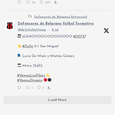
34
437
X
Defensores de Belgrano Retweeted
Defensores de Belgrano fútbol formativo
@defefutbolforma
·
8 Jul
¡GANÓOOOOOOOOOOOO
#DEFE
!
#Defe
2-1 San Miguel
Luca De Maio y Matías Gómez
Mitre (SdE)
#VamosLosPibes
#VamosDragón
1
1
X
Load More