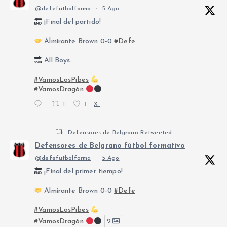
@defefutbolforma
·
5 Ago
¡Final del partido!
Almirante Brown 0-0
#Defe
All Boys.
#VamosLosPibes
#VamosDragón
1
1
X
Defensores de Belgrano Retweeted
Defensores de Belgrano fútbol formativo
@defefutbolforma
·
5 Ago
¡Final del primer tiempo!
Almirante Brown 0-0
#Defe
#VamosLosPibes
#VamosDragón
2