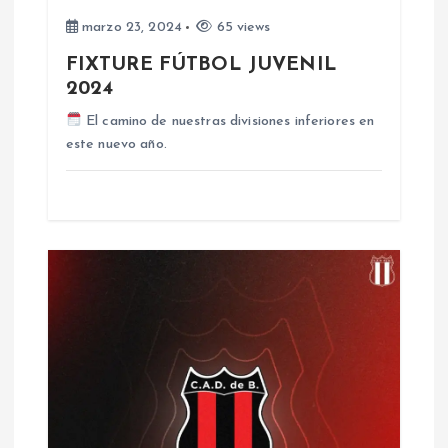
n
marzo 23, 2024
65 views
FIXTURE FÚTBOL JUVENIL
t
2024
r
El camino de nuestras divisiones inferiores en
este nuevo año.
a
d
a
s