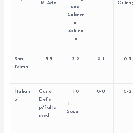
R. Ada
Quiro
uez-
Cabrer
a-
Schine
a
San
5-5
3-2
0-1
0-3
Telmo
Italian
Ganó
1-0
0-0
0-2
o
Defe
F.
p/falta
Sosa
med.