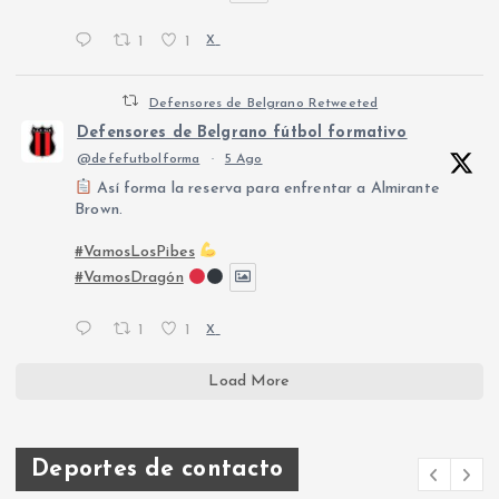
1
1
X
Defensores de Belgrano Retweeted
Defensores de Belgrano fútbol formativo
@defefutbolforma
·
5 Ago
Así forma la reserva para enfrentar a Almirante
Brown.
#VamosLosPibes
#VamosDragón
1
1
X
Load More
Deportes de contacto