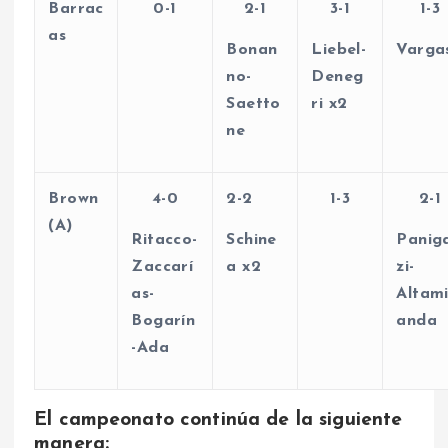
Barrac
0-1
2-1
3-1
1-3
as
Bonan
Liebel-
Varga
no-
Deneg
Saetto
ri x2
ne
Brown
4-0
2-2
1-3
2-1
(A)
Ritacco-
Schine
Panig
Zaccarí
a x2
zi-
as-
Altami
Bogarín
anda
-Ada
El campeonato continúa de la siguiente
manera: