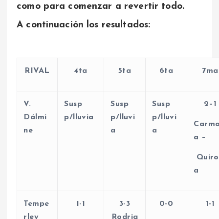
como para comenzar a revertir todo.
A continuación los resultados:
RIVAL
4ta
5ta
6ta
7ma
V.
Susp
Susp
Susp
2–1
Dálmi
p/lluvia
p/lluvi
p/lluvi
Carm
ne
a
a
a –
Quir
a
Tempe
1-1
3-3
0-0
1-1
rley
Rodrig