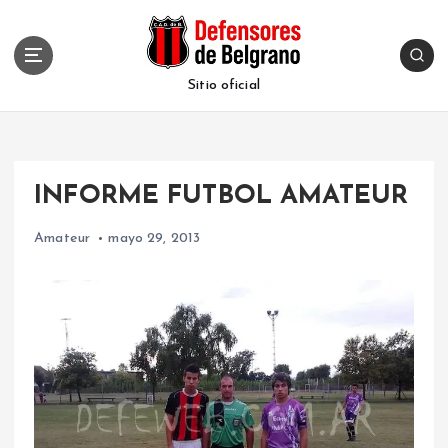
S
k
i
p
Sitio oficial
t
o
c
o
INFORME FUTBOL AMATEUR
n
t
Amateur
mayo 29, 2013
e
n
t