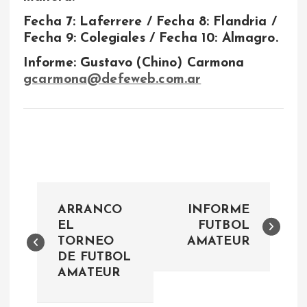
Fecha 7: Laferrere / Fecha 8: Flandria /
Fecha 9: Colegiales / Fecha 10: Almagro.
Informe: Gustavo (Chino) Carmona
gcarmona@defeweb.com.ar
N
ARRANCO
INFORME
a
EL
FUTBOL
TORNEO
AMATEUR
DE FUTBOL
v
AMATEUR
e