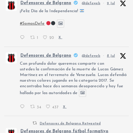
Defensores de Belgrano
@defeweb
·
9 Jul
¡Feliz Día de la Independencia!
#SomosDefe
1
20
X
Defensores de Belgrano
@defeweb
·
8 Jul
Con profundo dolor queremos compartir con
ustedes la confirmación de la muerte de Lucas Gámez
Martínez en el terremoto de Venezuela. Lucas defendió
nuestros colores jugando en la categoría 2017. Se
encontraba hace dos semanas desaparecido y hoy fue
hallado por las autoridades de
34
437
X
Defensores de Belgrano Retweeted
Defensores de Belgrano fútbol formativo