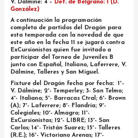
V. Dálmine: 4 –
Def. de Belgrano: 1 (D.
González)
A continuación la programación
completa de partidos del Dragón para
esta temporada con la novedad de que
este año en la fecha 11 se jugará contra
ExCursionistas quien fue invitado a
participar del Torneo de Juveniles B
junto con Español, Italiano, Laferrere, V.
Dálmine, Talleres y San Miguel.
Fixture del Dragón fecha por fecha: 1°-
V. Dálmine; 2°- Temperley; 3- San Telmo;
4°- Italiano; 5°- Barracas Ctral; 6°- Brown
(A); 7°- Laferrere; 8°- Flandria; 9°-
Colegiales; 10°- Almagro; 11°-
ExCursionistas; 12°- LIBRE; 13°- San
Carlos; 14°- Tristán Suarez; 15°- Talleres
(R.E.); 16°- Victoriano Arenas; 17°-