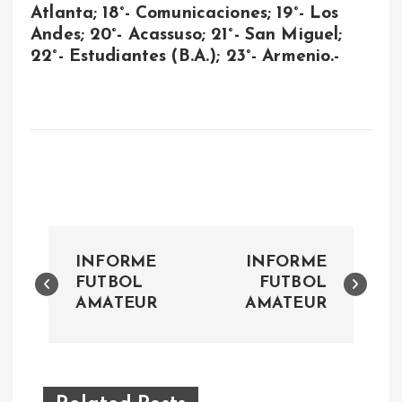
Atlanta; 18°- Comunicaciones; 19°- Los
Andes; 20°- Acassuso; 21°- San Miguel;
22°- Estudiantes (B.A.); 23°- Armenio.-
N
INFORME
INFORME
a
FUTBOL
FUTBOL
AMATEUR
AMATEUR
v
e