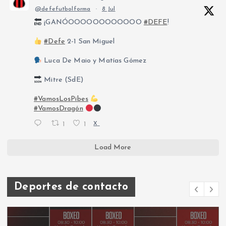
@defefutbolforma
·
8 Jul
¡GANÓOOOOOOOOOOOO
#DEFE
!
#Defe
2-1 San Miguel
Luca De Maio y Matías Gómez
Mitre (SdE)
#VamosLosPibes
#VamosDragón
1
1
X
Load More
Deportes de contacto