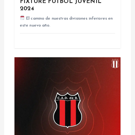
FIXTURE FÚTBOL JUVENIL
n
2024
t
El camino de nuestras divisiones inferiores en
este nuevo año.
r
a
d
a
s