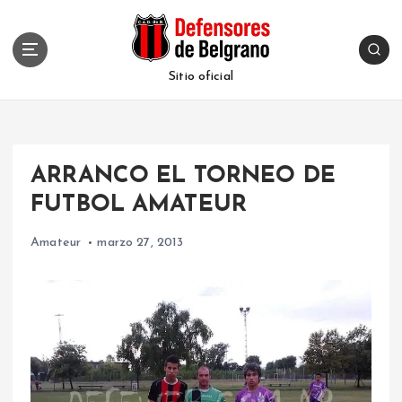
S
k
i
p
Sitio oficial
t
o
c
o
ARRANCO EL TORNEO DE
n
t
FUTBOL AMATEUR
e
n
Amateur
marzo 27, 2013
t