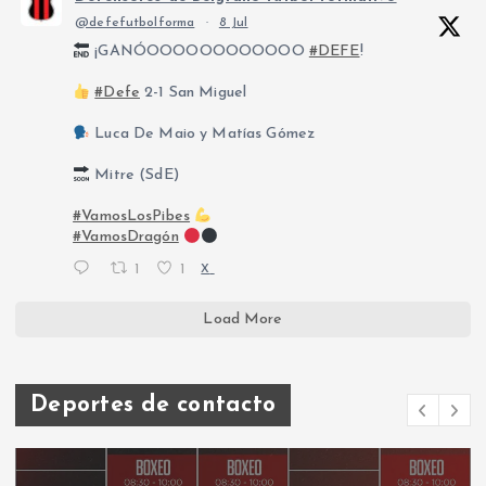
@defefutbolforma
·
8 Jul
¡GANÓOOOOOOOOOOOO
#DEFE
!
#Defe
2-1 San Miguel
Luca De Maio y Matías Gómez
Mitre (SdE)
#VamosLosPibes
#VamosDragón
1
1
X
Load More
Deportes de contacto