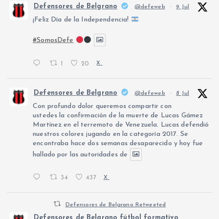
Defensores de Belgrano
@defeweb
·
9 Jul
¡Feliz Día de la Independencia!
#SomosDefe
1
20
X
Defensores de Belgrano
@defeweb
·
8 Jul
Con profundo dolor queremos compartir con
ustedes la confirmación de la muerte de Lucas Gámez
Martínez en el terremoto de Venezuela. Lucas defendió
nuestros colores jugando en la categoría 2017. Se
encontraba hace dos semanas desaparecido y hoy fue
hallado por las autoridades de
34
437
X
Defensores de Belgrano Retweeted
Defensores de Belgrano fútbol formativo