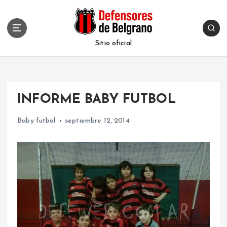
S
k
i
p
Sitio oficial
t
o
c
o
INFORME BABY FUTBOL
n
t
Baby futbol
septiembre 12, 2014
e
n
t