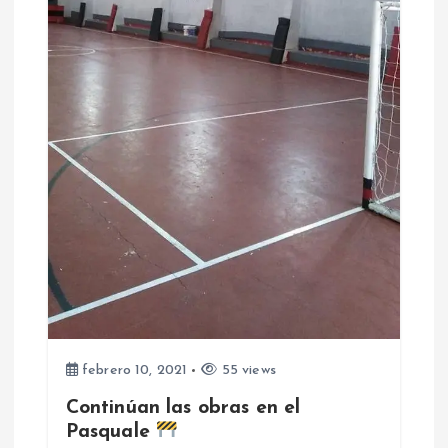
e
e
n
t
r
a
d
a
febrero 10, 2021
55 views
Continúan las obras en el
s
Pasquale