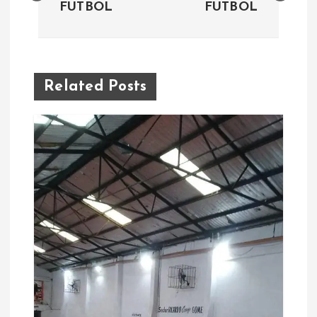
FUTBOL
FUTBOL
v
e
Related Posts
g
a
c
i
ó
n
d