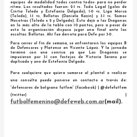
equipos -de modalidad todos contra todos- para no perder
ritmo. Los resultados fueron: 2-1 vs. Todo Legal (goles de
Cintia Toledo y Estefanía Delgado); 1-0 vs. Liga Morsa
(Toledo), 1-1 vs. Bellotas (Daniela Kazin) y 3-1 vs. Somos
Nosotras (Toledo x 2 y Delgado). Esto dejó a las Dragonas
en lo más alto de la tabla con 10 puntos, pero a pesar de
esto la organización dispuso jugar una final ante las
escoltas: Bellotas. Ahí fue derrota para Defe por 3-0.
Para cerrar el fin de semana, se enfrentaron los equipos B
de Defensores y Platense en Vicente López. Y la jornada
terminó con una sonrisa ya que Las Dragonas se
impusieron por 3-1 con festejos de Victoria Sereno por
duplicado y uno de Estefanía Delgado.
Para cualquiera que quiera sumarse al plantel o realizar
una consulta puede ponerse en contacto a través de:
“defensores de belgrano futfem” (facebook) | @defefutfem
(twitter) |
futbolfemenino@defeweb.com.ar
(mail).