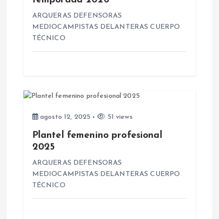
temporada 2026
n
ARQUERAS DEFENSORAS
MEDIOCAMPISTAS DELANTERAS CUERPO
TÉCNICO
t
r
a
d
agosto 12, 2025
51 views
Plantel femenino profesional
a
2025
s
ARQUERAS DEFENSORAS
MEDIOCAMPISTAS DELANTERAS CUERPO
TÉCNICO