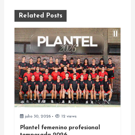
e
g
Related Posts
a
c
i
ó
n
d
e
julio 30, 2026
12 views
Plantel femenino profesional
e