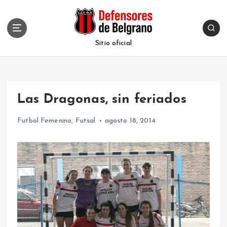
S
k
i
p
Sitio oficial
t
o
c
o
Las Dragonas, sin feriados
n
t
Futbol Femenino
,
Futsal
agosto 18, 2014
e
n
t