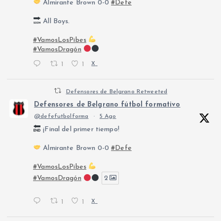
Almirante Brown 0-0
#Defe
All Boys.
#VamosLosPibes
#VamosDragón
1
1
X
Defensores de Belgrano Retweeted
Defensores de Belgrano fútbol formativo
@defefutbolforma
·
5 Ago
¡Final del primer tiempo!
Almirante Brown 0-0
#Defe
#VamosLosPibes
#VamosDragón
2
1
1
X