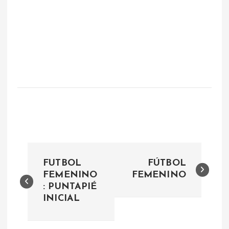
N
FUTBOL
FÚTBOL
a
FEMENINO
FEMENINO
: PUNTAPIÉ
INICIAL
v