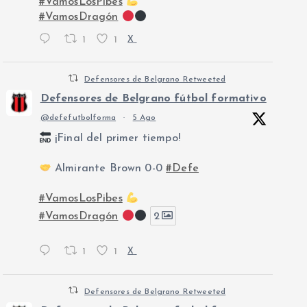
#VamosLosPibes
#VamosDragón
1
1
X
Defensores de Belgrano Retweeted
Defensores de Belgrano fútbol formativo
@defefutbolforma
·
5 Ago
¡Final del primer tiempo!
Almirante Brown 0-0
#Defe
#VamosLosPibes
#VamosDragón
2
1
1
X
Defensores de Belgrano Retweeted