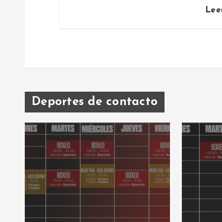
n
Lee
t
r
a
Deportes de contacto
d
a
s