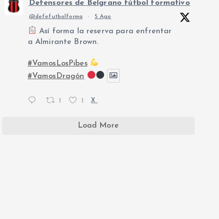
Defensores de Belgrano fútbol formativo
@defefutbolforma
·
5 Ago
Así forma la reserva para enfrentar
a Almirante Brown.
#VamosLosPibes
#VamosDragón
1
1
X
Load More