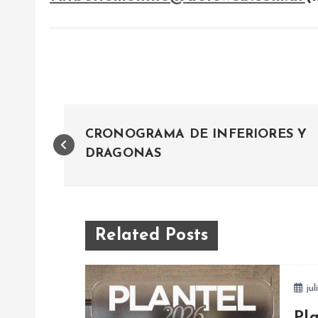
N
CRONOGRAMA DE INFERIORES Y
a
DRAGONAS
v
e
Related Posts
g
jul
Pl