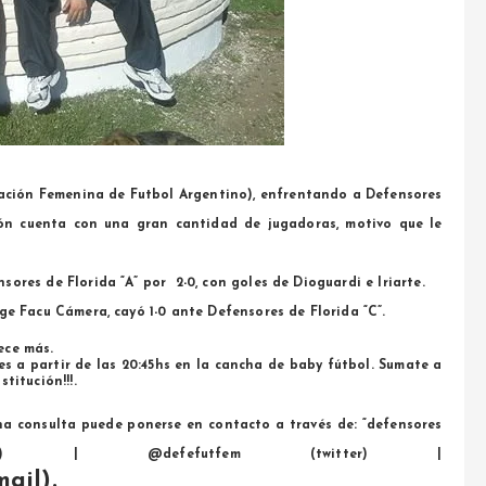
ación Femenina de Futbol Argentino), enfrentando a Defensores
ón cuenta con una gran cantidad de jugadoras, motivo que le
sores de Florida “A” por 2-0, con goles de Dioguardi e Iriarte.
ige Facu Cámera, cayó 1-0 ante Defensores de Florida “C”.
ece más.
es a partir de las 20:45hs en la cancha de baby fútbol. Sumate a
titución!!!
.
una consulta puede ponerse en contacto a través de: “defensores
ook) | @defefutfem (twitter) |
mail).