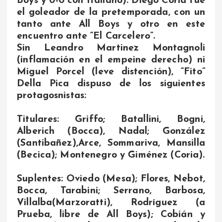
Boys y 0-0 con Italiano). Diego Coria fue
el goleador de la pretemporada, con un
tanto ante All Boys y otro en este
encuentro ante “El Carcelero”.
Sin Leandro Martinez Montagnoli
(inflamación en el empeine derecho) ni
Miguel Porcel (leve distención), “Fito”
Della Pica dispuso de los siguientes
protagosnistas:
Titulares: Griffo; Batallini, Bogni,
Alberich (Bocca), Nadal; González
(Santibañez),Arce, Sommariva, Mansilla
(Becica); Montenegro y Giménez (Coria).
Suplentes: Oviedo (Mesa); Flores, Nebot,
Bocca, Tarabini; Serrano, Barbosa,
Villalba(Marzoratti), Rodríguez (a
Prueba, libre de All Boys); Cobián y