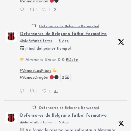
#VamosDragón
1
1
X
Defensores de Belgrano Retweeted
Defensores de Belgrano fútbol formativo
@defefutbolforma
·
5 Ago
¡Final del primer tiempo!
Almirante Brown 0-0
#Defe
#VamosLosPibes
#VamosDragón
2
1
1
X
Defensores de Belgrano Retweeted
Defensores de Belgrano fútbol formativo
@defefutbolforma
·
5 Ago
Así forma la reserva para enfrentar a Almirante