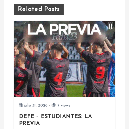
a
Related Posts
c
i
ó
n
d
e
e
julio 31, 2026
7 views
DEFE – ESTUDIANTES: LA
n
PREVIA