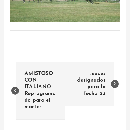
N
AMISTOSO
Jueces
a
CON
designados
ITALIANO:
para la
Reprograma
fecha 23
v
do para el
martes
e
g