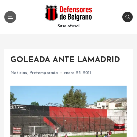
S
k
i
p
Sitio oficial
t
o
c
o
GOLEADA ANTE LAMADRID
n
t
Noticias
,
Pretemporada
enero 23, 2011
e
n
t