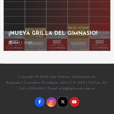
GRILLA GIMNASIO
octubre 30, 2024
Copyright © 2026 Club Atlético Defensores de
Belgrano | Comodoro Rivadavia 1450 | C.P. 1429 | Tel/Fax: 00-
5411-4702-8967 | Email: info@defeweb.com.ar