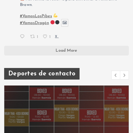
Brown.
#VamosLosPibes
#VamosDragón
1
1
X
Load More
Deportes de contacto