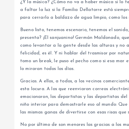
¿Y la música? ¿Cómo no va a haber música si lo t
a faltar la luz si la Familia Dellatorre está siemp
para cerrarlo a baldazo de agua limpio, como los s
Bueno listo, tenemos escenario, tenemos el sonid
presenta? ¡El sanjuanino! Germán Maldonado, que 
como levantar a la gente desde las alturas y no 
felicidad, es él. Y ni hablar del trasmisor por na
tomo un break, le puso el pecho como si esa mar 
lo miraran todos los días.
Gracias. A ellos, a todos, a los vecinos comercian
esta locura. A los que reenviaron correos electróni
emocionaron, los deportistas y las deportistas d
niño interior para demostrarle eso al mundo: Que a
las mismas ganas de divertirse con esas risas que
No por último de son menores las gracias a los m