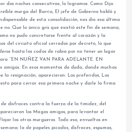
r dos noches consecutivas, lo logramos. Como Dijo
creíble murga del Barrio, El jefe de Gobierno habló y
 indispensable de esta consolidación, nos dio esa última
no. Que lo único gris que existió este fin de semana,
smo no pudo concretarse frente al corazón y la
sos del circuito oficial cerrados por decreto, lo que
erse hasta los codos de rabia por no tener un lugar
fue clara “EN NUÑEZ VAN PARA ADELANTE. EN
s amigos. En esos momentos de duda, donde muchas
 la resignación, aparecieron: Los preferidos, Los
esto para cerrar esa primera noche y darle la firma
e disfraces contra la fuerza de la timidez, del
aparecieron los Magos amigos, para levantar el
ojar los otros murgueros. Todo eso, envueltos en
 semana: la de papeles picados, disfraces, espumas,