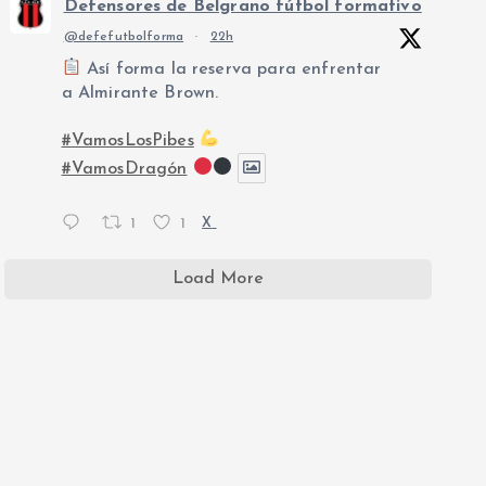
Defensores de Belgrano fútbol formativo
@defefutbolforma
·
22h
Así forma la reserva para enfrentar
a Almirante Brown.
#VamosLosPibes
#VamosDragón
1
1
X
Load More