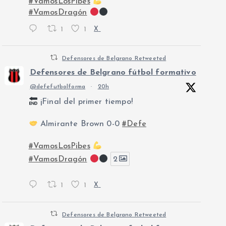
#VamosLosPibes
#VamosDragón
1
1
X
Defensores de Belgrano Retweeted
Defensores de Belgrano fútbol formativo
@defefutbolforma
·
20h
¡Final del primer tiempo!
Almirante Brown 0-0
#Defe
#VamosLosPibes
#VamosDragón
2
1
1
X
Defensores de Belgrano Retweeted