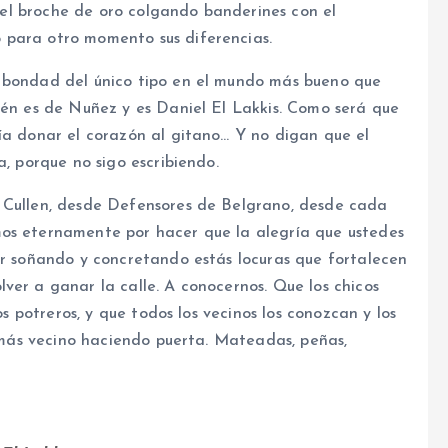
on el broche de oro colgando banderines con el
 para otro momento sus diferencias.
a bondad del único tipo en el mundo más bueno que
ién es de Nuñez y es Daniel El Lakkis. Como será que
ía donar el corazón al gitano… Y no digan que el
a, porque no sigo escribiendo.
a Cullen, desde Defensores de Belgrano, desde cada
mos eternamente por hacer que la alegría que ustedes
ir soñando y concretando estás locuras que fortalecen
ver a ganar la calle. A conocernos. Que los chicos
os potreros, y que todos los vecinos los conozcan y los
y más vecino haciendo puerta. Mateadas, peñas,