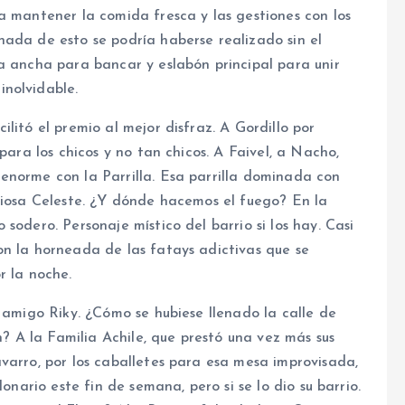
a mantener la comida fresca y las gestiones con los
nada de esto se podría haberse realizado sin el
a ancha para bancar y eslabón principal para unir
nolvidable.
litó el premio al mejor disfraz. A Gordillo por
para los chicos y no tan chicos. A Faivel, a Nacho,
enorme con la Parrilla. Esa parrilla dominada con
ciosa Celeste. ¿Y dónde hacemos el fuego? En la
sodero. Personaje místico del barrio si los hay. Casi
on la horneada de las fatays adictivas que se
r la noche.
l amigo Riky. ¿Cómo se hubiese llenado la calle de
n? A la Familia Achile, que prestó una vez más sus
varro, por los caballetes para esa mesa improvisada,
onario este fin de semana, pero si se lo dio su barrio.