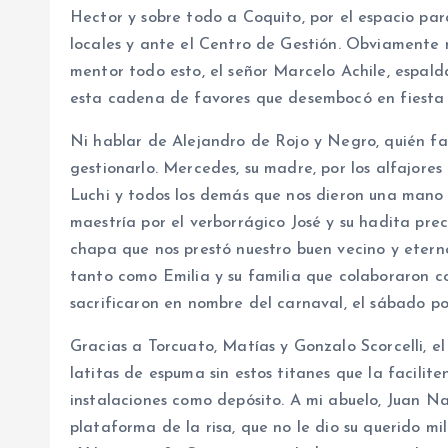
Hector y sobre todo a Coquito, por el espacio par
locales y ante el Centro de Gestión. Obviamente 
mentor todo esto, el señor Marcelo Achile, espald
esta cadena de favores que desembocó en fiesta i
Ni hablar de Alejandro de Rojo y Negro, quién faci
gestionarlo. Mercedes, su madre, por los alfajores 
Luchi y todos los demás que nos dieron una mano 
maestría por el verborrágico José y su hadita pre
chapa que nos prestó nuestro buen vecino y eterno 
tanto como Emilia y su familia que colaboraron c
sacrificaron en nombre del carnaval, el sábado po
Gracias a Torcuato, Matías y Gonzalo Scorcelli, e
latitas de espuma sin estos titanes que la facilite
instalaciones como depósito. A mi abuelo, Juan Na
plataforma de la risa, que no le dio su querido mill