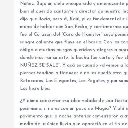
Nuñez. Bajo un cielo encapotado y amenazante po
bien el querido cantante y director de nuestra In
dijo que llovía, pero él, Raúl, pilar fundamental e
mano de hablar con San Pedro, y confirmarnos que 
fue el Corazón del “Cara de Hamster” cuyo pesimi
sangre caliente que fluye en el barrio. Con los cor
obliga a muchas murgas queridas y alegres a mord
donde mostrar su arte, la bocha fue corta y 
NUÑEZ SE SALE”. Y acá es cuando volvemos a lo
piernas tendían a flaquear o no les quedó otra que
Retocados, Los Elegantes, Los Pegotes, y por supu
Los Increíbles.
¿Y cómo concretar esa idea volada de una fiesta d
pesimismo, si no es con un poco de Magia? Y ahí 
pavimento que la noche anterior comenzaron a afl
medio de la única lluvia que apareció en el fin de