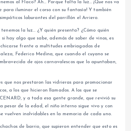
enemos al Flaco? Ah… Porque falta la luz… ¡Que nos va
re para iluminar el corso con su fantasía! Y también
impáticos laburantes del parrillón el Arriero.
o, tenemos la luz… ¿Y quién presenta? ¿Cómo quién
si hay algo que sabe, además de saber de vinos, es
achicarse frente a multitudes embriagadas de
turaleza, Federico Medina, que cuando el cuyano se
embravecida de ojos carnavalescos que lo apuntaban,
tes que nos prestaron las vidrieras para promocionar
cos, a los que hicieron llamados. A los que se
el CENARD, y a toda esa gente grande, que revivió su
 pesar de la edad, el niño interno sigue vivo y con
 se vuelven inolvidables en la memoria de cada uno.
uchachos de barrio, que supieron entender que esto es