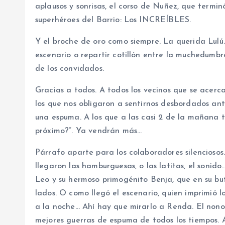
aplausos y sonrisas, el corso de Nuñez, que termi
superhéroes del Barrio: Los INCREÍBLES.
Y el broche de oro como siempre. La querida Lulú
escenario o repartir cotillón entre la muchedumbre…
de los convidados.
Gracias a todos. A todos los vecinos que se acerc
los que nos obligaron a sentirnos desbordados an
una espuma. A los que a las casi 2 de la mañana t
próximo?”. Ya vendrán más…
Párrafo aparte para los colaboradores silencioso
llegaron las hamburguesas, o las latitas, el sonid
Leo y su hermoso primogénito Benja, que en su b
lados. O como llegó el escenario, quien imprimió l
a la noche… Ahí hay que mirarlo a Renda. El nono q
mejores guerras de espuma de todos los tiempos. Agr