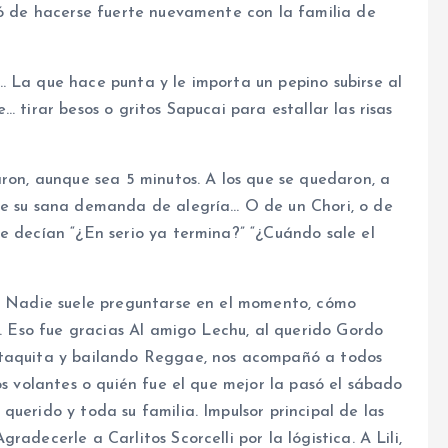
nó de hacerse fuerte nuevamente con la familia de
… La que hace punta y le importa un pepino subirse al
 tirar besos o gritos Sapucai para estallar las risas
aron, aunque sea 5 minutos. A los que se quedaron, a
te su sana demanda de alegría… O de un Chori, o de
e decían “¿En serio ya termina?” “¿Cuándo sale el
s. Nadie suele preguntarse en el momento, cómo
o… Eso fue gracias Al amigo Lechu, al querido Gordo
utaquita y bailando Reggae, nos acompañó a todos
os volantes o quién fue el que mejor la pasó el sábado
uerido y toda su familia. Impulsor principal de las
adecerle a Carlitos Scorcelli por la lógistica. A Lili,