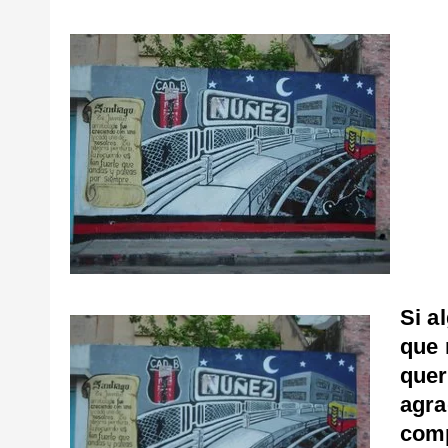
Si a
que 
quer
agra
comp