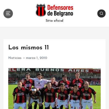
S
k
i
p
Sitio oficial
t
o
c
o
Los mismos 11
n
t
Noticias
marzo 1, 2010
e
n
t