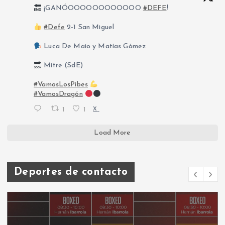
¡GANÓOOOOOOOOOOOO
#DEFE
!
#Defe
2-1 San Miguel
Luca De Maio y Matías Gómez
Mitre (SdE)
#VamosLosPibes
#VamosDragón
1
1
X
Load More
Deportes de contacto