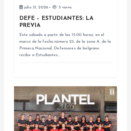
e
julio 31, 2026
5 views
DEFE – ESTUDIANTES: LA
e
PREVIA
n
Este sábado a partir de las 15:00 horas, en el
marco de la fecha número 23, de la zona A, de la
Primera Nacional, Defensores de belgrano
t
recibe a Estudiantes…
r
a
d
a
s