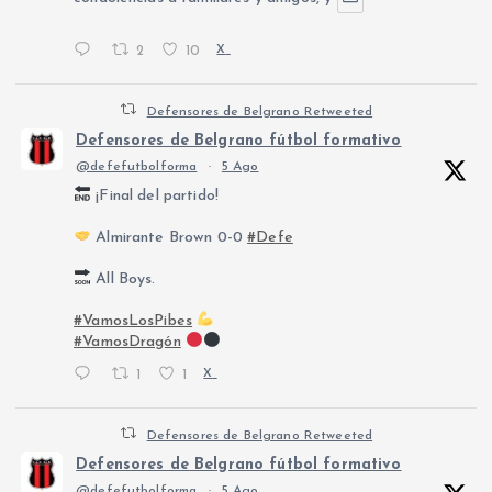
2
10
X
Defensores de Belgrano Retweeted
Defensores de Belgrano fútbol formativo
@defefutbolforma
·
5 Ago
¡Final del partido!
Almirante Brown 0-0
#Defe
All Boys.
#VamosLosPibes
#VamosDragón
1
1
X
Defensores de Belgrano Retweeted
Defensores de Belgrano fútbol formativo
@defefutbolforma
·
5 Ago