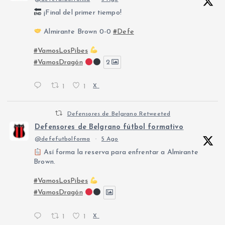
¡Final del primer tiempo!
Almirante Brown 0-0
#Defe
#VamosLosPibes
#VamosDragón
2
1
1
X
Defensores de Belgrano Retweeted
Defensores de Belgrano fútbol formativo
@defefutbolforma
·
5 Ago
Así forma la reserva para enfrentar a Almirante
Brown.
#VamosLosPibes
#VamosDragón
1
1
X