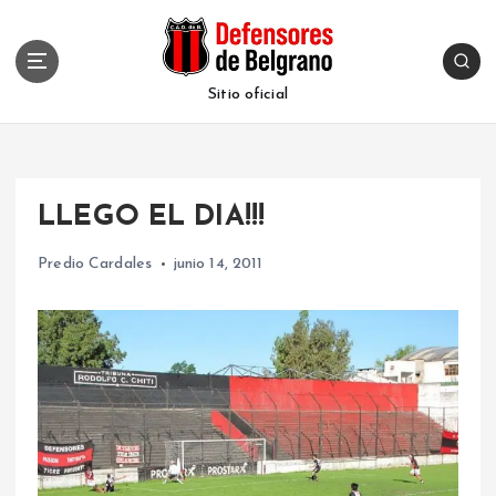
S
k
i
p
Sitio oficial
t
o
c
o
LLEGO EL DIA!!!
n
t
Predio Cardales
junio 14, 2011
e
n
t