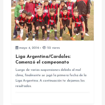
c
i
ó
n
d
mayo 4, 2016
52 views
Liga Argentina/Cardales:
e
Comenzó el campeonato
Luego de varias suspensiones debido al mal
e
clima, finalmente se jugó la primera fecha de la
Liga Argentina. A continuación te dejamos los
n
resultados.
t