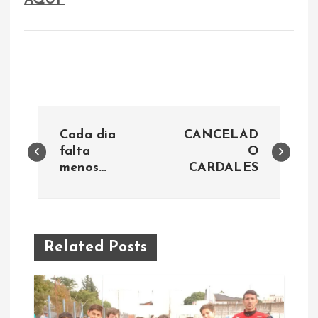
N
Cada día
CANCELAD
a
falta
O
menos…
CARDALES
v
e
Related Posts
g
a