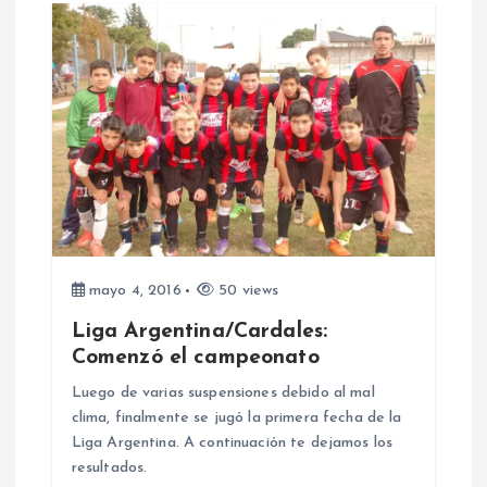
c
i
ó
n
d
mayo 4, 2016
50 views
e
Liga Argentina/Cardales:
e
Comenzó el campeonato
Luego de varias suspensiones debido al mal
n
clima, finalmente se jugó la primera fecha de la
Liga Argentina. A continuación te dejamos los
t
resultados.