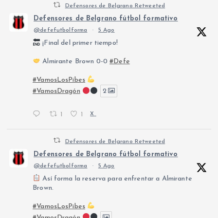
Defensores de Belgrano Retweeted
Defensores de Belgrano fútbol formativo
@defefutbolforma
·
5 Ago
¡Final del primer tiempo!
Almirante Brown 0-0
#Defe
#VamosLosPibes
#VamosDragón
2
1
1
X
Defensores de Belgrano Retweeted
Defensores de Belgrano fútbol formativo
@defefutbolforma
·
5 Ago
Así forma la reserva para enfrentar a Almirante
Brown.
#VamosLosPibes
#VamosDragón