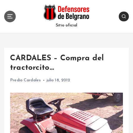
S
k
i
p
Sitio oficial
t
o
c
o
CARDALES – Compra del
n
t
tractorcito…
e
n
Predio Cardales
julio 18, 2012
t