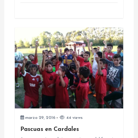
r
a
d
a
s
marzo 29, 2016
44 views
Pascuas en Cardales