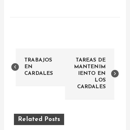
N
TRABAJOS
TAREAS DE
a
EN
MANTENIM
CARDALES
IENTO EN
LOS
v
CARDALES
e
g
Related Posts
a