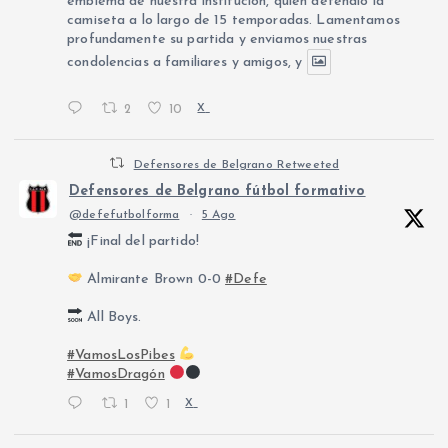
emblema de nuestra institución, quien defendió la
camiseta a lo largo de 15 temporadas. Lamentamos
profundamente su partida y enviamos nuestras
condolencias a familiares y amigos, y
2
10
X
Defensores de Belgrano Retweeted
Defensores de Belgrano fútbol formativo
@defefutbolforma
·
5 Ago
¡Final del partido!
Almirante Brown 0-0
#Defe
All Boys.
#VamosLosPibes
#VamosDragón
1
1
X