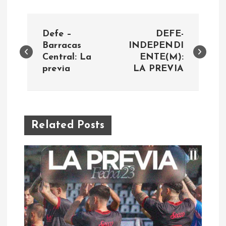
N
Defe –
DEFE-
a
Barracas
INDEPENDI
Central: La
ENTE(M):
previa
LA PREVIA
v
e
g
Related Posts
a
c
i
ó