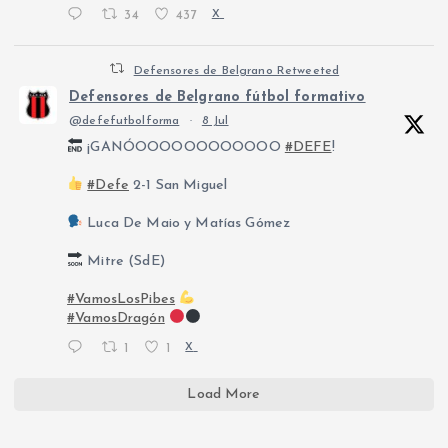
34
437
X
Defensores de Belgrano Retweeted
Defensores de Belgrano fútbol formativo
@defefutbolforma
·
8 Jul
¡GANÓOOOOOOOOOOOO
#DEFE
!
#Defe
2-1 San Miguel
Luca De Maio y Matías Gómez
Mitre (SdE)
#VamosLosPibes
#VamosDragón
1
1
X
Load More