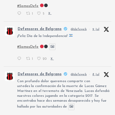
#SomosDefe
1
5
X
Defensores de Belgrano
@defeweb
·
9 Jul
¡Feliz Día de la Independencia!
#SomosDefe
1
20
X
Defensores de Belgrano
@defeweb
·
8 Jul
Con profundo dolor queremos compartir con
ustedes la confirmación de la muerte de Lucas Gámez
Martínez en el terremoto de Venezuela. Lucas defendió
nuestros colores jugando en la categoría 2017. Se
encontraba hace dos semanas desaparecido y hoy fue
hallado por las autoridades de