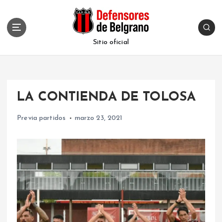
S
k
i
p
Sitio oficial
t
o
c
o
LA CONTIENDA DE TOLOSA
n
t
Previa partidos
marzo 23, 2021
e
n
t