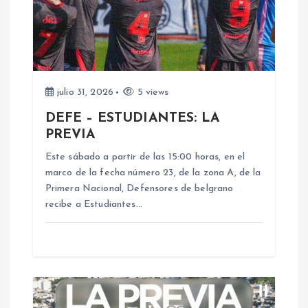
n
d
e
julio 31, 2026
5 views
DEFE – ESTUDIANTES: LA
e
PREVIA
n
Este sábado a partir de las 15:00 horas, en el
marco de la fecha número 23, de la zona A, de la
Primera Nacional, Defensores de belgrano
t
recibe a Estudiantes…
r
a
d