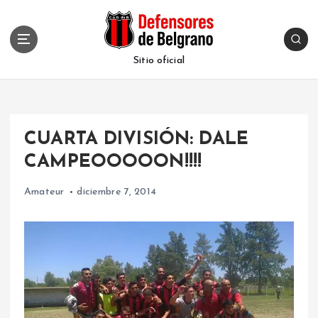
S
k
i
p
Sitio oficial
t
o
c
o
CUARTA DIVISIÓN: DALE
n
t
CAMPEOOOOON!!!!
e
n
Amateur
diciembre 7, 2014
t