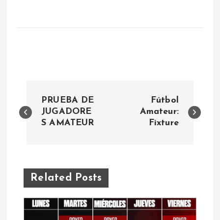
N
PRUEBA DE
Fútbol
a
JUGADORE
Amateur:
S AMATEUR
Fixture
v
e
Related Posts
g
a