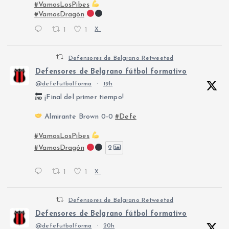
#VamosLosPibes
#VamosDragón
1
1
X
Defensores de Belgrano Retweeted
Defensores de Belgrano fútbol formativo
@defefutbolforma
·
19h
¡Final del primer tiempo!
Almirante Brown 0-0
#Defe
#VamosLosPibes
#VamosDragón
2
1
1
X
Defensores de Belgrano Retweeted
Defensores de Belgrano fútbol formativo
@defefutbolforma
·
20h