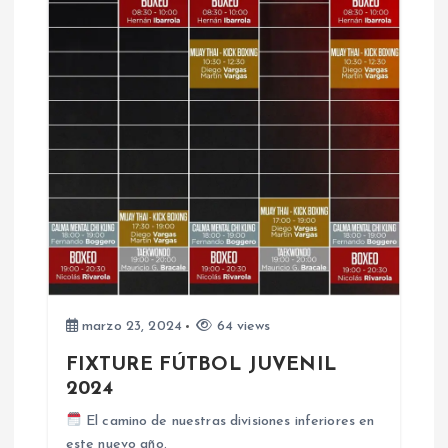
c
i
ó
n
d
e
e
marzo 23, 2024
64 views
FIXTURE FÚTBOL JUVENIL
n
2024
t
El camino de nuestras divisiones inferiores en
este nuevo año.