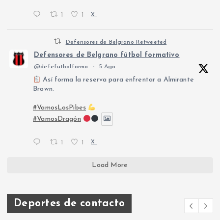
1
1
X
Defensores de Belgrano Retweeted
Defensores de Belgrano fútbol formativo
@defefutbolforma
·
5 Ago
Así forma la reserva para enfrentar a Almirante
Brown.
#VamosLosPibes
#VamosDragón
1
1
X
Load More
Deportes de contacto