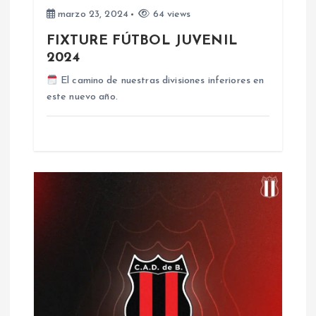
n
marzo 23, 2024
64 views
FIXTURE FÚTBOL JUVENIL
t
2024
r
El camino de nuestras divisiones inferiores en
este nuevo año.
a
d
a
s