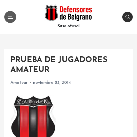
S
k
i
p
Sitio oficial
t
o
c
o
PRUEBA DE JUGADORES
n
t
AMATEUR
e
n
Amateur
noviembre 23, 2014
t