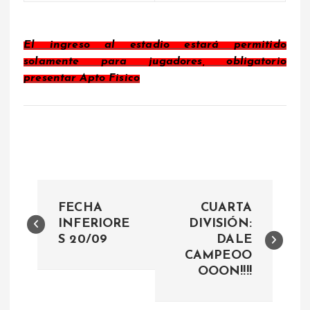
El ingreso al estadio estará permitido
solamente para jugadores, obligatorio
presentar Apto Fisico
N
FECHA
CUARTA
a
INFERIORE
DIVISIÓN:
S 20/09
DALE
CAMPEOO
v
OOON!!!!
e