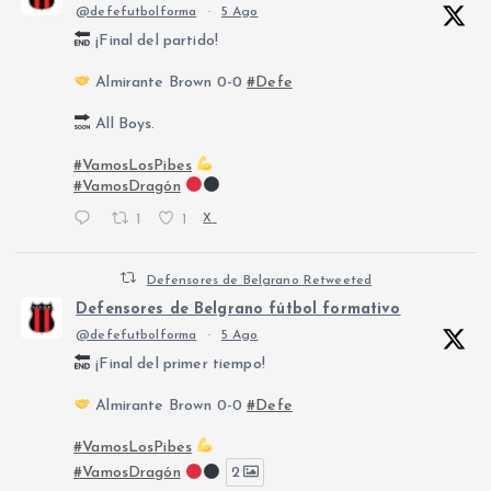
@defefutbolforma
·
5 Ago
¡Final del partido!
Almirante Brown 0-0
#Defe
All Boys.
#VamosLosPibes
#VamosDragón
1
1
X
Defensores de Belgrano Retweeted
Defensores de Belgrano fútbol formativo
@defefutbolforma
·
5 Ago
¡Final del primer tiempo!
Almirante Brown 0-0
#Defe
#VamosLosPibes
#VamosDragón
2