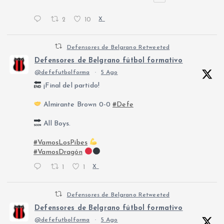
2
10
X
Defensores de Belgrano Retweeted
Defensores de Belgrano fútbol formativo
@defefutbolforma
·
5 Ago
¡Final del partido!
Almirante Brown 0-0
#Defe
All Boys.
#VamosLosPibes
#VamosDragón
1
1
X
Defensores de Belgrano Retweeted
Defensores de Belgrano fútbol formativo
@defefutbolforma
·
5 Ago