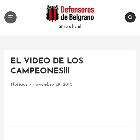
S
k
i
p
Sitio oficial
t
o
c
o
EL VIDEO DE LOS
n
t
CAMPEONES!!!
e
n
Noticias
noviembre 29, 2010
t