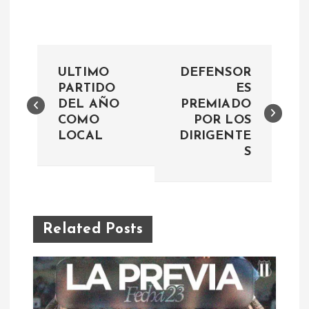
N
ULTIMO
DEFENSOR
a
PARTIDO
ES
DEL AÑO
PREMIADO
COMO
POR LOS
v
LOCAL
DIRIGENTE
S
e
g
a
Related Posts
c
i