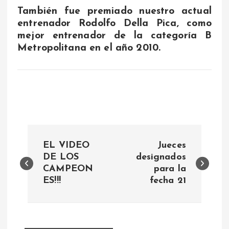
También fue premiado nuestro actual
entrenador Rodolfo Della Pica, como
mejor entrenador de la categoría B
Metropolitana en el año 2010.
N
EL VIDEO
Jueces
a
DE LOS
designados
CAMPEON
para la
ES!!!
fecha 21
v
e