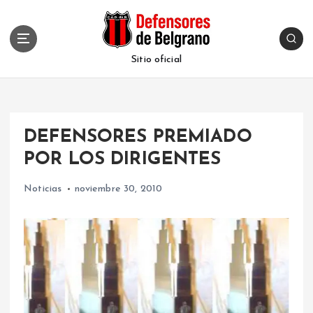
S
k
i
p
Sitio oficial
t
o
c
o
DEFENSORES PREMIADO
n
t
POR LOS DIRIGENTES
e
n
Noticias
noviembre 30, 2010
t