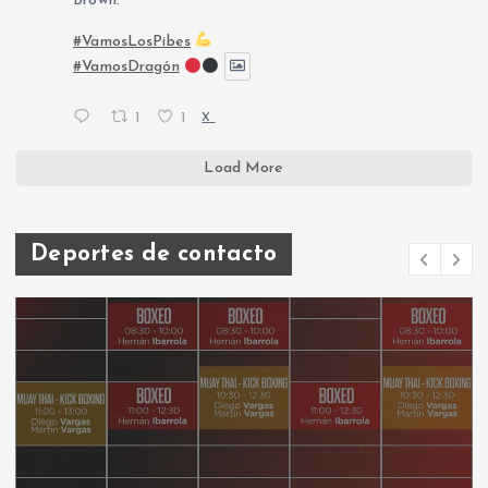
Brown.
#VamosLosPibes
#VamosDragón
1
1
X
Load More
Deportes de contacto