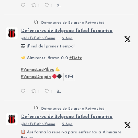
1
1
X
Defensores de Belgrano Retweeted
Defensores de Belgrano fútbol formativo
@defefutbolforma
·
5 Ago
¡Final del primer tiempo!
Almirante Brown 0-0
#Defe
#VamosLosPibes
#VamosDragón
2
1
1
X
Defensores de Belgrano Retweeted
Defensores de Belgrano fútbol formativo
@defefutbolforma
·
5 Ago
Así forma la reserva para enfrentar a Almirante