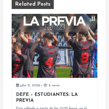
g
Related Posts
a
c
i
ó
n
d
e
julio 31, 2026
6 views
DEFE – ESTUDIANTES: LA
e
PREVIA
Este sábado a partir de las 15:00 horas, en el