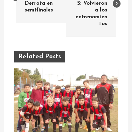
Derrota en
S: Volvieron
v
semifinales
a los
entrenamien
e
tos
g
a
Related Posts
c
i
ó
n
d