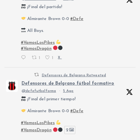
¡Final del partido!
Almirante Brown 0-0
#Defe
All Boys.
#VamosLosPibes
#VamosDragón
1
1
X
Defensores de Belgrano Retweeted
Defensores de Belgrano fútbol formativo
@defefutbolforma
·
5 Ago
¡Final del primer tiempo!
Almirante Brown 0-0
#Defe
#VamosLosPibes
#VamosDragón
2