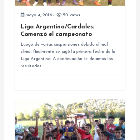
e
mayo 4, 2016
50 views
e
Liga Argentina/Cardales:
n
Comenzó el campeonato
Luego de varias suspensiones debido al mal
t
clima, finalmente se jugó la primera fecha de la
Liga Argentina. A continuación te dejamos los
r
resultados.
a
d
a
s