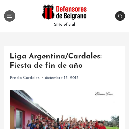
S
k
i
p
Sitio oficial
t
o
c
o
Liga Argentina/Cardales:
n
t
Fiesta de fin de año
e
n
Predio Cardales
diciembre 15, 2015
t