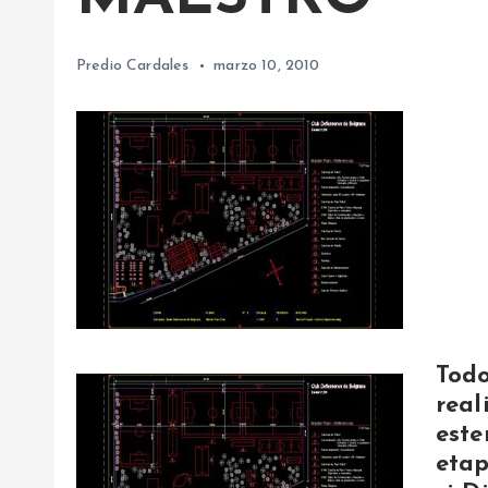
Predio Cardales
marzo 10, 2010
Todo
real
este
etap