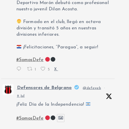
Deportivo Morón debutó como profesional
nuestro juvenil Dilan Acosta.
Formado en el club, llegó en octava
división y transitó 5 años en nuestras
divisiones inferiores.
¡Felicitaciones, “Paragua”, a seguir!
#SomosDefe
1
5
X
Defensores de Belgrano
@defeweb
·
9 Jul
¡Feliz Día de la Independencia!
#SomosDefe