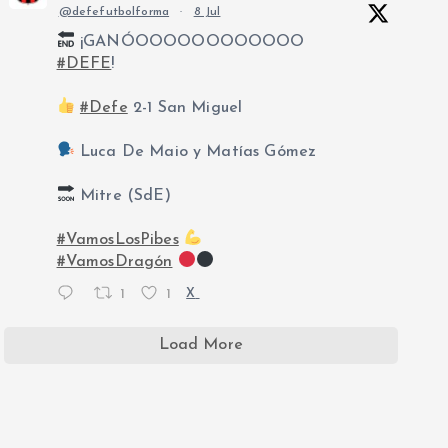
@defefutbolforma
·
8 Jul
¡GANÓOOOOOOOOOOOO
#DEFE
!
#Defe
2-1 San Miguel
Luca De Maio y Matías Gómez
Mitre (SdE)
#VamosLosPibes
#VamosDragón
1
1
X
Load More