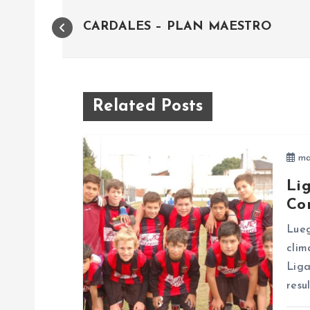
N
CARDALES – PLAN MAESTRO
a
v
Related Posts
e
ma
g
Li
a
Co
Lueg
c
clim
Liga
i
resu