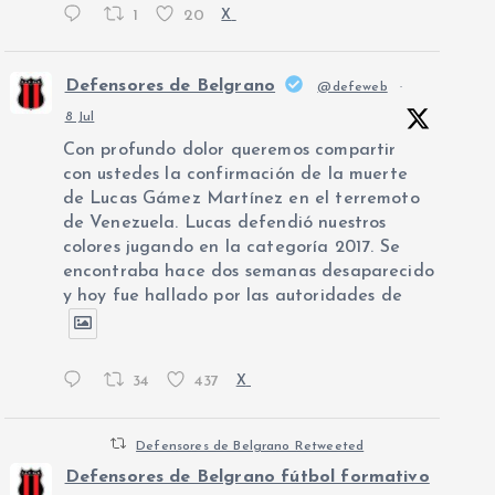
1
20
X
Defensores de Belgrano
@defeweb
·
8 Jul
Con profundo dolor queremos compartir
con ustedes la confirmación de la muerte
de Lucas Gámez Martínez en el terremoto
de Venezuela. Lucas defendió nuestros
colores jugando en la categoría 2017. Se
encontraba hace dos semanas desaparecido
y hoy fue hallado por las autoridades de
34
437
X
Defensores de Belgrano Retweeted
Defensores de Belgrano fútbol formativo