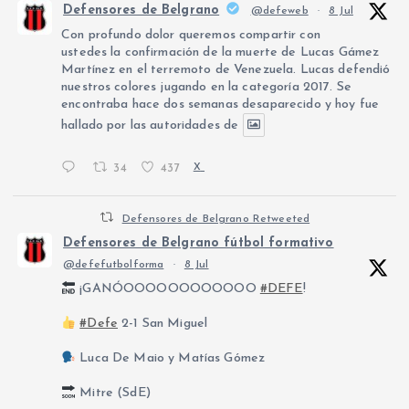
Defensores de Belgrano
@defeweb
·
8 Jul
Con profundo dolor queremos compartir con
ustedes la confirmación de la muerte de Lucas Gámez
Martínez en el terremoto de Venezuela. Lucas defendió
nuestros colores jugando en la categoría 2017. Se
encontraba hace dos semanas desaparecido y hoy fue
hallado por las autoridades de
34
437
X
Defensores de Belgrano Retweeted
Defensores de Belgrano fútbol formativo
@defefutbolforma
·
8 Jul
¡GANÓOOOOOOOOOOOO
#DEFE
!
#Defe
2-1 San Miguel
Luca De Maio y Matías Gómez
Mitre (SdE)