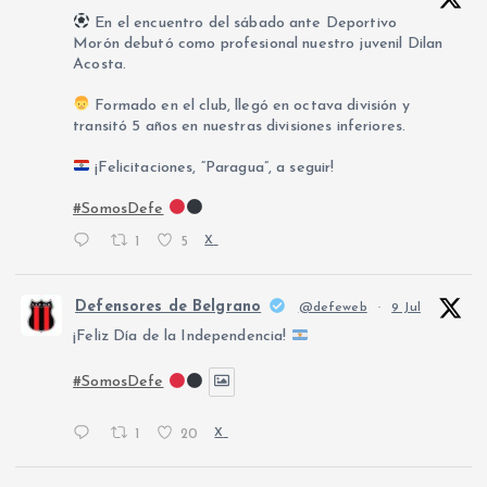
En el encuentro del sábado ante Deportivo
Morón debutó como profesional nuestro juvenil Dilan
Acosta.
Formado en el club, llegó en octava división y
transitó 5 años en nuestras divisiones inferiores.
¡Felicitaciones, “Paragua”, a seguir!
#SomosDefe
1
5
X
Defensores de Belgrano
@defeweb
·
9 Jul
¡Feliz Día de la Independencia!
#SomosDefe
1
20
X