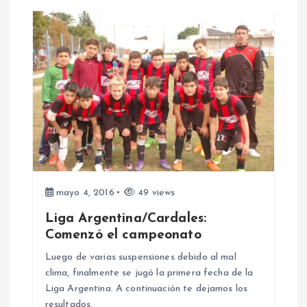
n
d
e
e
n
t
mayo 4, 2016
49 views
Liga Argentina/Cardales:
r
Comenzó el campeonato
a
Luego de varias suspensiones debido al mal
clima, finalmente se jugó la primera fecha de la
d
Liga Argentina. A continuación te dejamos los
resultados.