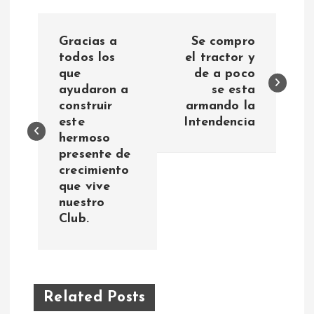
N
Gracias a
Se compro
a
todos los
el tractor y
que
de a poco
ayudaron a
se esta
v
construir
armando la
este
Intendencia
e
hermoso
presente de
g
crecimiento
que vive
a
nuestro
Club.
c
i
ó
Related Posts