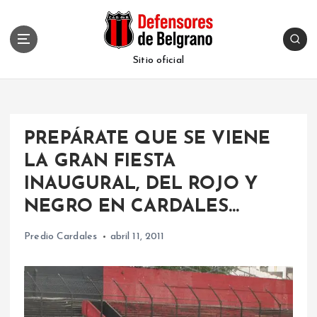
S
k
i
p
Sitio oficial
t
o
c
o
PREPÁRATE QUE SE VIENE
n
t
LA GRAN FIESTA
e
INAUGURAL, DEL ROJO Y
n
t
NEGRO EN CARDALES…
Predio Cardales
abril 11, 2011