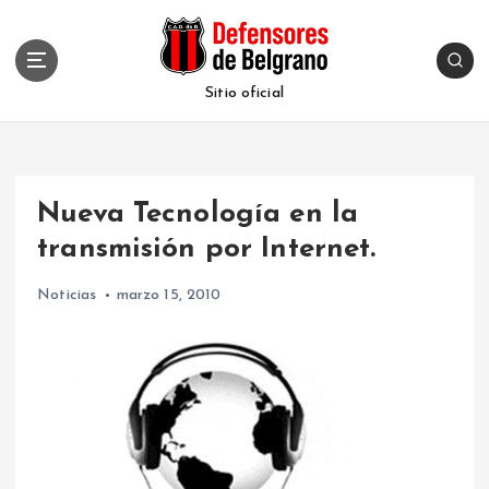
S
k
i
p
Sitio oficial
t
o
c
o
Nueva Tecnología en la
n
t
transmisión por Internet.
e
n
Noticias
marzo 15, 2010
t