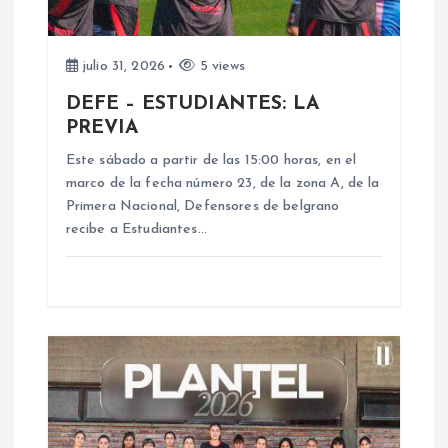
n
d
julio 31, 2026
5 views
DEFE – ESTUDIANTES: LA
e
PREVIA
e
Este sábado a partir de las 15:00 horas, en el
marco de la fecha número 23, de la zona A, de la
n
Primera Nacional, Defensores de belgrano
recibe a Estudiantes…
t
r
a
d