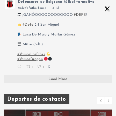
Defensores de Belgrano fútbol formativo
@defefutbolforma
·
8 Jul
¡GANÓOOOOOOOOOOOO
#DEFE
!
#Defe
2-1 San Miguel
Luca De Maio y Matías Gómez
Mitre (SdE)
#VamosLosPibes
#VamosDragón
1
1
X
Load More
Deportes de contacto