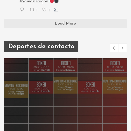
#VamosDragón
1
1
X
Load More
Deportes de contacto