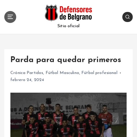
S
k
i
p
Sitio oficial
t
o
c
o
Parda para quedar primeros
n
t
Crónica Partidos
,
Fútbol Masculino
,
Fútbol profesional
e
febrero 24, 2024
n
t