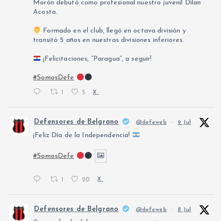
Morón debutó como profesional nuestro juvenil Dilan
Acosta.
Formado en el club, llegó en octava división y
transitó 5 años en nuestras divisiones inferiores.
¡Felicitaciones, “Paragua”, a seguir!
#SomosDefe
1
5
X
Defensores de Belgrano
@defeweb
·
9 Jul
¡Feliz Día de la Independencia!
#SomosDefe
1
20
X
Defensores de Belgrano
@defeweb
·
8 Jul