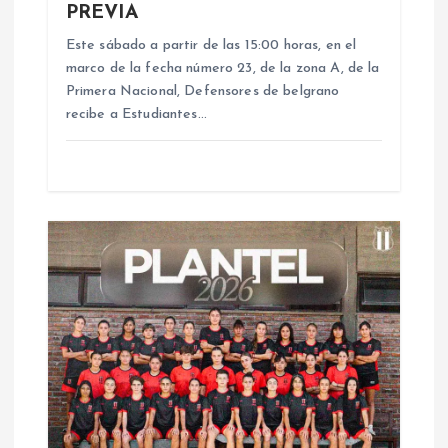
e
PREVIA
n
Este sábado a partir de las 15:00 horas, en el
marco de la fecha número 23, de la zona A, de la
Primera Nacional, Defensores de belgrano
t
recibe a Estudiantes…
r
a
d
a
s