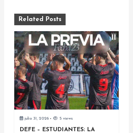
e
g
Related Posts
a
c
i
ó
n
d
e
julio 31, 2026
5 views
DEFE – ESTUDIANTES: LA