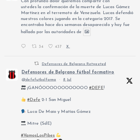
Con profundo dolor queremos compartir con
ustedes la confirmación de la muerte de Lucas Gámez
Martínez en el terremoto de Venezuela. Lucas defendió
nuestros colores jugando en la categoría 2017. Se
encontraba hace dos semanas desaparecido y hoy fue
hallado por las autoridades de
34
437
X
Defensores de Belgrano Retweeted
Defensores de Belgrano fútbol formativo
@defefutbolforma
·
8 Jul
¡GANÓOOOOOOOOOOOO
#DEFE
!
#Defe
2-1 San Miguel
Luca De Maio y Matías Gómez
Mitre (SdE)
#VamosLosPibes