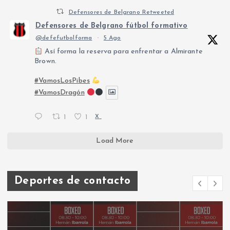
Defensores de Belgrano Retweeted
Defensores de Belgrano fútbol formativo
@defefutbolforma
·
5 Ago
Así forma la reserva para enfrentar a Almirante
Brown.
#VamosLosPibes
#VamosDragón
1
1
X
Load More
Deportes de contacto