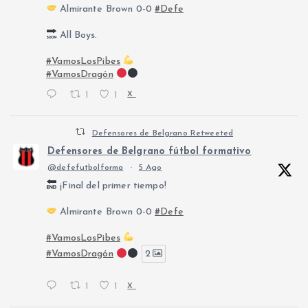
Almirante Brown 0-0
#Defe
All Boys.
#VamosLosPibes
#VamosDragón
1
1
X
Defensores de Belgrano Retweeted
Defensores de Belgrano fútbol formativo
@defefutbolforma
·
5 Ago
¡Final del primer tiempo!
Almirante Brown 0-0
#Defe
#VamosLosPibes
#VamosDragón
2
1
1
X