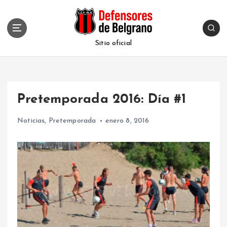
S
k
i
p
Sitio oficial
t
o
c
o
Pretemporada 2016: Día #1
n
t
Noticias
,
Pretemporada
enero 8, 2016
e
n
t