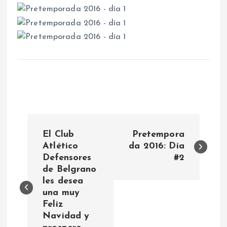
N
El Club
Pretempora
a
Atlético
da 2016: Día
Defensores
#2
de Belgrano
v
les desea
una muy
e
Feliz
Navidad y
g