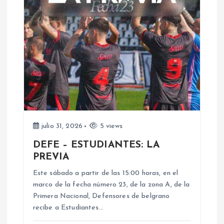
c
i
ó
n
d
julio 31, 2026
5 views
e
DEFE – ESTUDIANTES: LA
PREVIA
e
Este sábado a partir de las 15:00 horas, en el
n
marco de la fecha número 23, de la zona A, de la
Primera Nacional, Defensores de belgrano
recibe a Estudiantes…
t