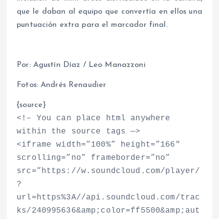
que le daban al equipo que convertía en ellos una
puntuación extra para el marcador final.
Por: Agustín Díaz / Leo Manazzoni
Fotos: Andrés Renaudier
{source}
<
!– You can place html anywhere
within the source tags —
>
<
iframe width=”100%” height=”166″
scrolling=”no” frameborder=”no”
src=”https://w.soundcloud.com/player/
?
url=https%3A//api.soundcloud.com/trac
ks/240995636&amp;color=ff5500&amp;aut