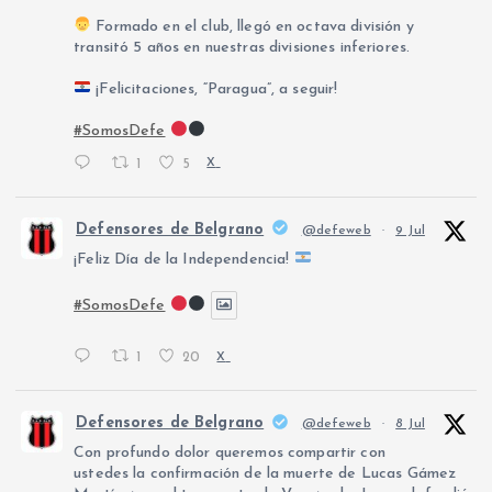
Formado en el club, llegó en octava división y
transitó 5 años en nuestras divisiones inferiores.
¡Felicitaciones, “Paragua”, a seguir!
#SomosDefe
1
5
X
Defensores de Belgrano
@defeweb
·
9 Jul
¡Feliz Día de la Independencia!
#SomosDefe
1
20
X
Defensores de Belgrano
@defeweb
·
8 Jul
Con profundo dolor queremos compartir con
ustedes la confirmación de la muerte de Lucas Gámez