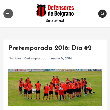
S
k
i
p
Sitio oficial
t
o
c
o
Pretemporada 2016: Día #2
n
t
Noticias
,
Pretemporada
enero 8, 2016
e
n
t