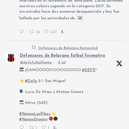
Martínez en el terremoto de Venezuela. Lucas defendió
nuestros colores jugando en la categoría 2017. Se
encontraba hace dos semanas desaparecido y hoy fue
hallado por las autoridades de
34
437
X
Defensores de Belgrano Retweeted
Defensores de Belgrano fútbol formativo
@defefutbolforma
·
8 Jul
¡GANÓOOOOOOOOOOOO
#DEFE
!
#Defe
2-1 San Miguel
Luca De Maio y Matías Gómez
Mitre (SdE)
#VamosLosPibes
#VamosDragón
1
1
X