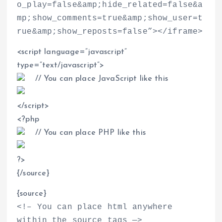
o_play=false&amp;hide_related=false&a
mp;show_comments=true&amp;show_user=t
rue&amp;show_reposts=false”
>
<
/iframe
>
<
script language=”javascript”
type=”text/javascript”
>
// You can place JavaScript like this
<
/script
>
<
?php
// You can place PHP like this
?
>
{/source}
{source}
<
!– You can place html anywhere
within the source tags —
>