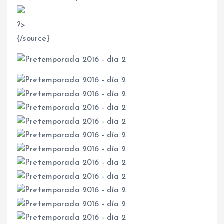
?
>
{/source}