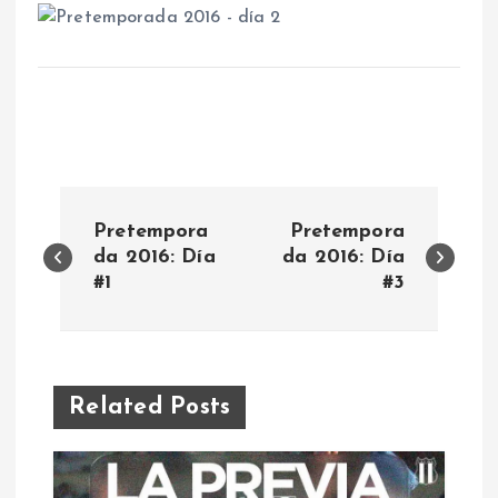
N
Pretempora
Pretempora
a
da 2016: Día
da 2016: Día
#1
#3
v
e
Related Posts
g
a