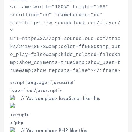
<
iframe width=”100%” height=”166″
scrolling=”no” frameborder=”no”
src=”https://w.soundcloud.com/player/
?
url=https%3A//api.soundcloud.com/trac
ks/241048673&amp;color=ff5500&amp;aut
o_play=false&amp;hide_related=false&a
mp;show_comments=true&amp;show_user=t
rue&amp;show_reposts=false”
>
<
/iframe
>
<
script language=”javascript”
type=”text/javascript”
>
// You can place JavaScript like this
<
/script
>
<
?php
// You can place PHP like this