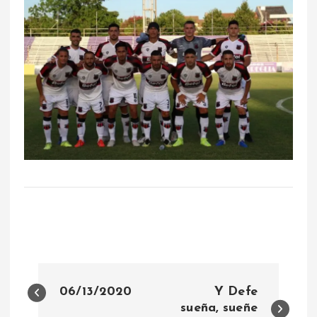
N
06/13/2020
Y Defe
a
sueña, sueñe