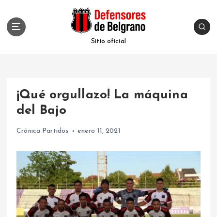
S
k
i
p
Sitio oficial
t
o
c
o
¡Qué orgullazo! La máquina
n
t
del Bajo
e
n
Crónica Partidos
enero 11, 2021
t