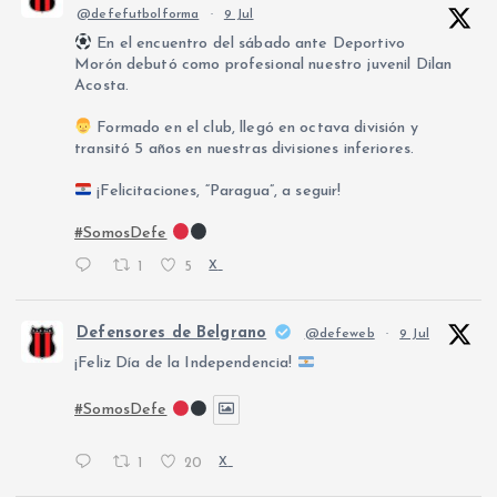
@defefutbolforma
·
9 Jul
En el encuentro del sábado ante Deportivo
Morón debutó como profesional nuestro juvenil Dilan
Acosta.
Formado en el club, llegó en octava división y
transitó 5 años en nuestras divisiones inferiores.
¡Felicitaciones, “Paragua”, a seguir!
#SomosDefe
1
5
X
Defensores de Belgrano
@defeweb
·
9 Jul
¡Feliz Día de la Independencia!
#SomosDefe
1
20
X