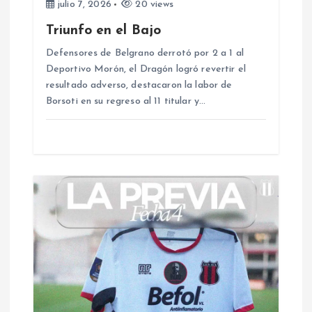
julio 7, 2026
20 views
e
Triunfo en el Bajo
e
Defensores de Belgrano derrotó por 2 a 1 al
Deportivo Morón, el Dragón logró revertir el
resultado adverso, destacaron la labor de
n
Borsoti en su regreso al 11 titular y…
t
r
a
d
a
s