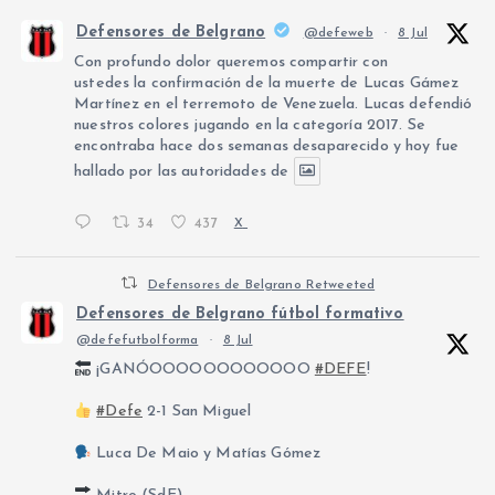
Defensores de Belgrano
@defeweb
·
8 Jul
Con profundo dolor queremos compartir con
ustedes la confirmación de la muerte de Lucas Gámez
Martínez en el terremoto de Venezuela. Lucas defendió
nuestros colores jugando en la categoría 2017. Se
encontraba hace dos semanas desaparecido y hoy fue
hallado por las autoridades de
34
437
X
Defensores de Belgrano Retweeted
Defensores de Belgrano fútbol formativo
@defefutbolforma
·
8 Jul
¡GANÓOOOOOOOOOOOO
#DEFE
!
#Defe
2-1 San Miguel
Luca De Maio y Matías Gómez