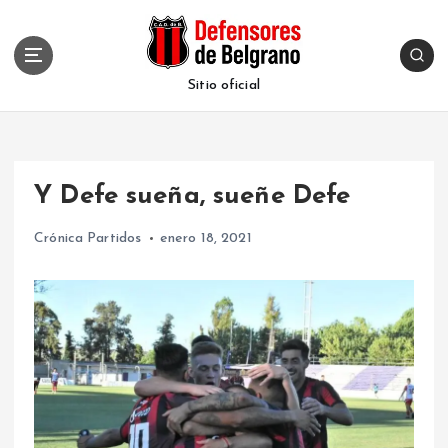
S
k
i
p
Sitio oficial
t
o
c
o
Y Defe sueña, sueñe Defe
n
t
Crónica Partidos
enero 18, 2021
e
n
t