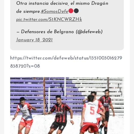
Otra instancia decisiva, el mismo Dragón
de siempre.
#SomosDefe
pic.twitter.com/S1KNCWRZHk
— Defensores de Belgrano (@defeweb)
January 18, 2021
https://twitter.com/defeweb/status/1351003016279
838720?s=08