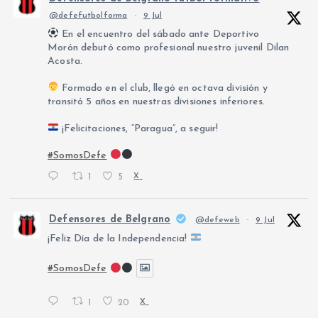
@defefutbolforma
·
9 Jul
En el encuentro del sábado ante Deportivo
Morón debutó como profesional nuestro juvenil Dilan
Acosta.
Formado en el club, llegó en octava división y
transitó 5 años en nuestras divisiones inferiores.
¡Felicitaciones, “Paragua”, a seguir!
#SomosDefe
1
5
X
Defensores de Belgrano
@defeweb
·
9 Jul
¡Feliz Día de la Independencia!
#SomosDefe
1
20
X