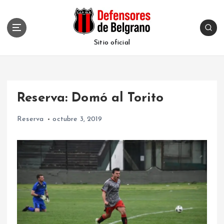
S
k
i
p
Sitio oficial
t
o
c
o
Reserva: Domó al Torito
n
t
Reserva
octubre 3, 2019
e
n
t