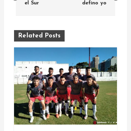
el Sur
defino yo
v
e
Related Posts
g
a
c
i
ó
n
d