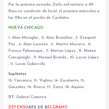
Por la próxima jornada, Defe enfrentará a All
Boys en condición de local, el próximo miércoles a
las 10hs en el predio de Cardales.
NUEV
A CH
ICAGO
1- Alan Minaglia , 2- Alan Brondino , 3- Ezequiel
Paz , 4- Alan Lorenzo , 5- Martín Macario , 6-
Franco Palomeque , 7- Matías López , 8- Mateo
Comignaghi , 9- Manuel Brondo , 10- Lucas López
, 11- Lucas Goberville
Suplentes
12- Carranza, 13- Viglino, 14- Escalante, 15-
González, 16- Rivero, 17- Zanzi, 18- Aquino
DT:
Gabriel Cosenza
DEFENS
ORES DE B
ELGRANO