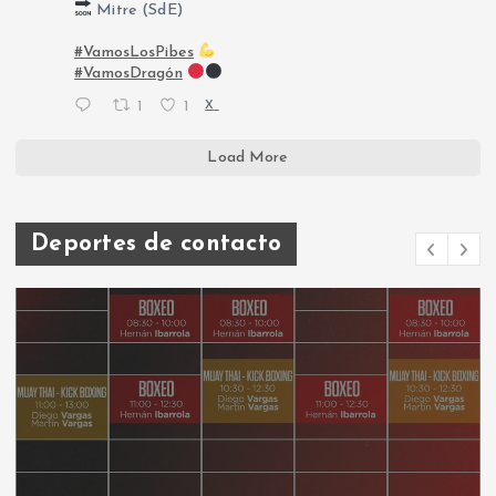
Mitre (SdE)
#VamosLosPibes
#VamosDragón
1
1
X
Load More
Deportes de contacto