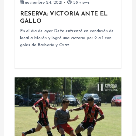
noviembre 24, 2021
58 views
e
RESERVA: VICTORIA ANTE EL
GALLO
e
En el día de ayer Defe enfrentó en condición de
n
local a Morón y logró una victoria por 2 a 1 con
goles de Barbaría y Ortiz.
t
r
a
d
a
s