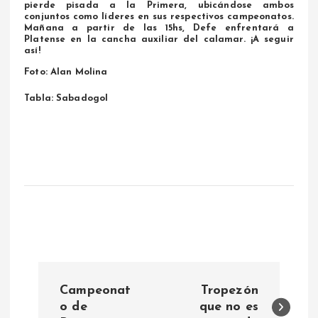
pierde pisada a la Primera, ubicándose ambos
conjuntos como líderes en sus respectivos campeonatos.
Mañana a partir de las 15hs, Defe enfrentará a
Platense en la cancha auxiliar del calamar. ¡A seguir
así!
Foto: Alan Molina
Tabla: Sabadogol
N
Campeonat
Tropezón
a
o de
que no es