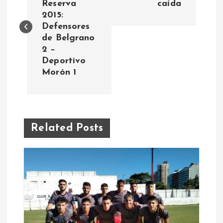
Reserva
caída
2015:
v
Defensores
de Belgrano
e
2 –
Deportivo
g
Morón 1
a
c
Related Posts
i
ó
n
d