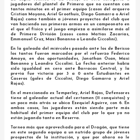
jugadores del plantel de Primera que no cuentan con
tantos minutos en el primer equipo (casos del arquero
Cristian Moyano, Ariel Groothuis, Diego Gamarra o Ariel
Rojas) como también a jóvenes proyectos del club que
van haciendo sus primeras armas en un campeonato en
el que el físico y el juego empieza a asimilarse más al
de Primera División (casos como Matías Zacarías,
Emmanuel Cruz, Maxi Bonanno o Leando Ciccolini).
En la goleada del miércoles pasado ante los de Berisso
los tantos fueron marcados por el refuerzo Federico
Amaya, en dos oportunidades, Jonathan Osan, Maxi
Bonanno y Leandro Ciccolini. La fecha anterior había
sido igualdad en cero ante Barracas Central, y la
previa fue victoria por 3 a 0 ante Estudiantes en
Caseros (goles de Ciccolini, Diego Gamarra y Ariel
Rojas).
En el mencionado ex Temperley, Ariel Rojas, Defensores
tiene al goleador actual del certamen (11 conquistas) y
un poco más atrás se ubica Ezequiel Aguirre, con 6. En
ambos casos, los jugadores están siendo parte más
habitual del primer equipo del club por lo que ya no
están jugando tanto en Reserva.
Torneo más que aprovechado para el Dragón, que tiene
en este segundo equipo a un nutrido grupo de jóvenes
prospectos de la institución, y que por ahora no le