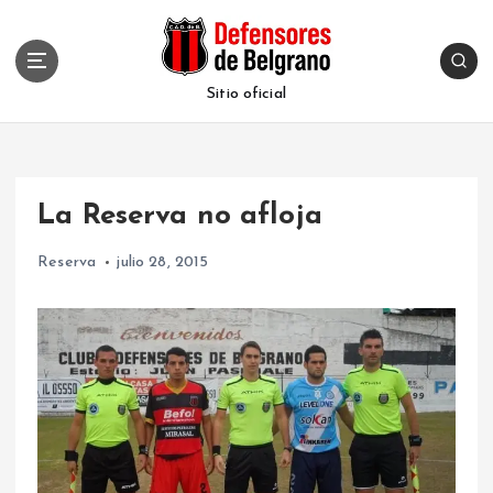
S
k
i
p
Sitio oficial
t
o
c
o
La Reserva no afloja
n
t
Reserva
julio 28, 2015
e
n
t