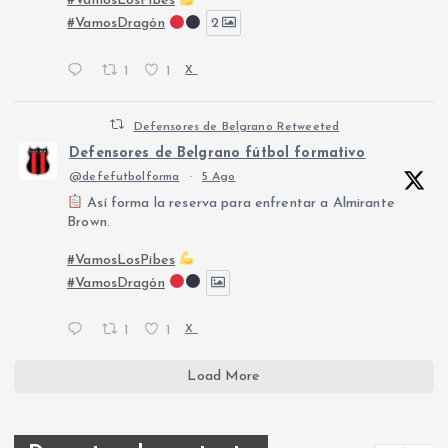
#VamosLosPibes
#VamosDragón
2
1
1
X
Defensores de Belgrano Retweeted
Defensores de Belgrano fútbol formativo
@defefutbolforma
·
5 Ago
Así forma la reserva para enfrentar a Almirante
Brown.
#VamosLosPibes
#VamosDragón
1
1
X
Load More