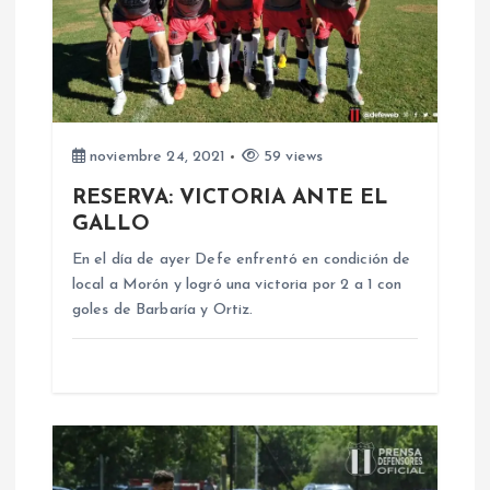
e
e
n
noviembre 24, 2021
59 views
t
RESERVA: VICTORIA ANTE EL
GALLO
r
En el día de ayer Defe enfrentó en condición de
local a Morón y logró una victoria por 2 a 1 con
a
goles de Barbaría y Ortiz.
d
a
s