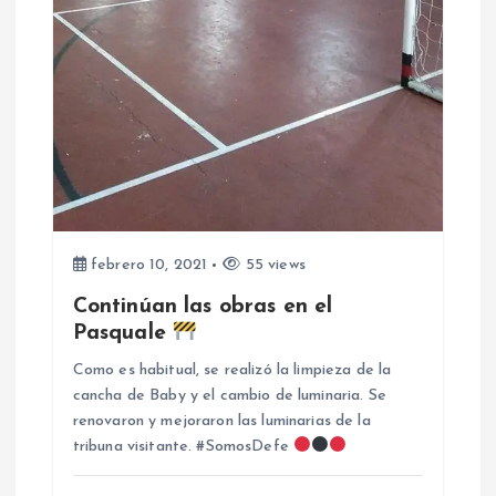
t
r
a
d
a
febrero 10, 2021
55 views
s
Continúan las obras en el
Pasquale
Como es habitual, se realizó la limpieza de la
cancha de Baby y el cambio de luminaria. Se
renovaron y mejoraron las luminarias de la
tribuna visitante. #SomosDefe