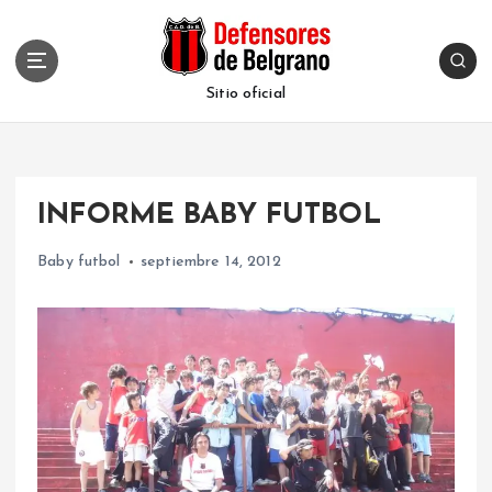
S
k
i
p
Sitio oficial
t
o
c
o
INFORME BABY FUTBOL
n
t
Baby futbol
septiembre 14, 2012
e
n
t