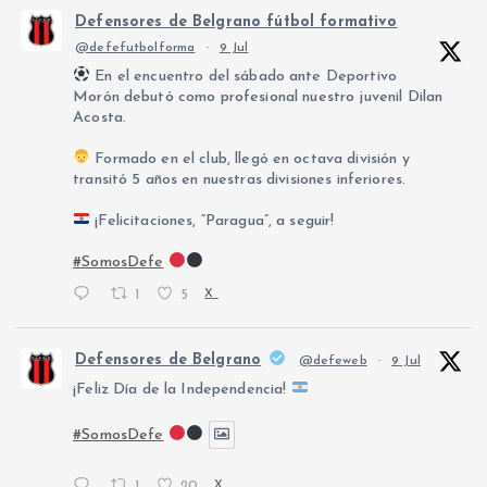
Defensores de Belgrano fútbol formativo
@defefutbolforma
·
9 Jul
En el encuentro del sábado ante Deportivo
Morón debutó como profesional nuestro juvenil Dilan
Acosta.
Formado en el club, llegó en octava división y
transitó 5 años en nuestras divisiones inferiores.
¡Felicitaciones, “Paragua”, a seguir!
#SomosDefe
1
5
X
Defensores de Belgrano
@defeweb
·
9 Jul
¡Feliz Día de la Independencia!
#SomosDefe
1
20
X