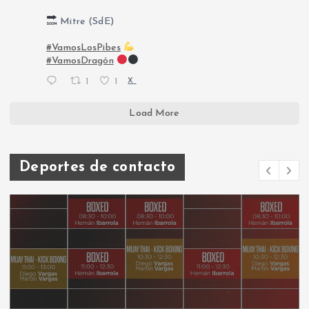
Mitre (SdE)
#VamosLosPibes
#VamosDragón
1
1
X
Load More
Deportes de contacto