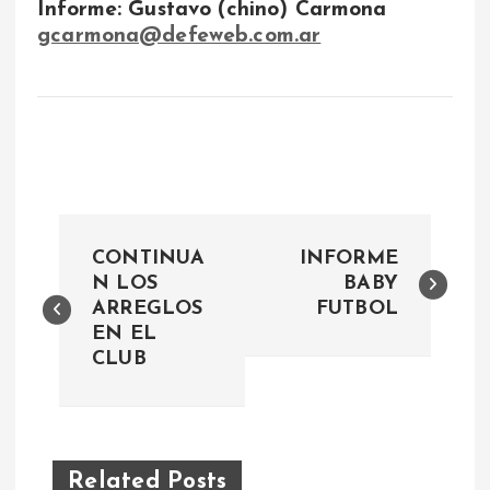
Informe: Gustavo (chino) Carmona
gcarmona@defeweb.com.ar
N
CONTINUA
INFORME
a
N LOS
BABY
ARREGLOS
FUTBOL
EN EL
v
CLUB
e
g
Related Posts