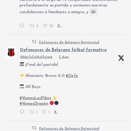
profundamente su partida y enviamos nuestras
condolencias a familiares y amigos, y
2
10
X
Defensores de Belgrano Retweeted
Defensores de Belgrano fútbol formativo
@defefutbolforma
·
5 Ago
¡Final del partido!
Almirante Brown 0-0
#Defe
All Boys.
#VamosLosPibes
#VamosDragón
1
1
X
Defensores de Belgrano Retweeted