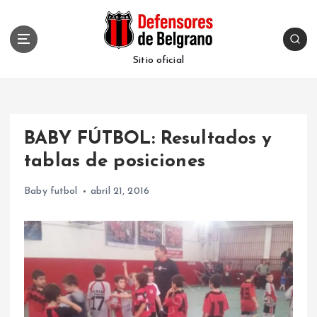
S
k
i
p
Sitio oficial
t
o
c
o
BABY FÚTBOL: Resultados y
n
t
tablas de posiciones
e
n
Baby futbol
abril 21, 2016
t