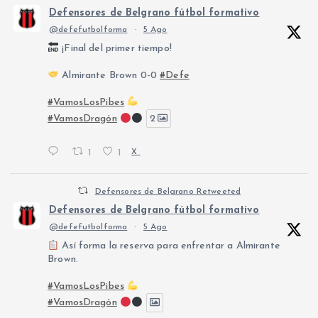
Defensores de Belgrano fútbol formativo
@defefutbolforma
·
5 Ago
¡Final del primer tiempo!
Almirante Brown 0-0
#Defe
#VamosLosPibes
#VamosDragón
2
1
1
X
Defensores de Belgrano Retweeted
Defensores de Belgrano fútbol formativo
@defefutbolforma
·
5 Ago
Así forma la reserva para enfrentar a Almirante
Brown.
#VamosLosPibes
#VamosDragón