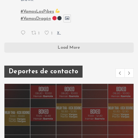
#VamosLosPibes
#VamosDragón
1
1
X
Load More
Deportes de contacto