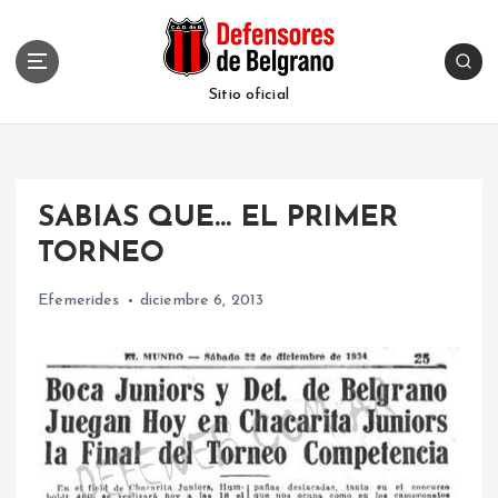
S
k
i
p
Sitio oficial
t
o
c
o
SABIAS QUE… EL PRIMER
n
t
TORNEO
e
n
Efemerides
diciembre 6, 2013
t