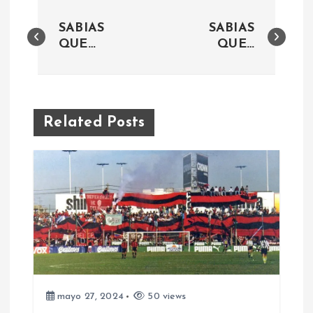
N
SABIAS
SABIAS
a
QUE…
QUE…
v
e
Related Posts
g
a
c
i
ó
mayo 27, 2024
50 views