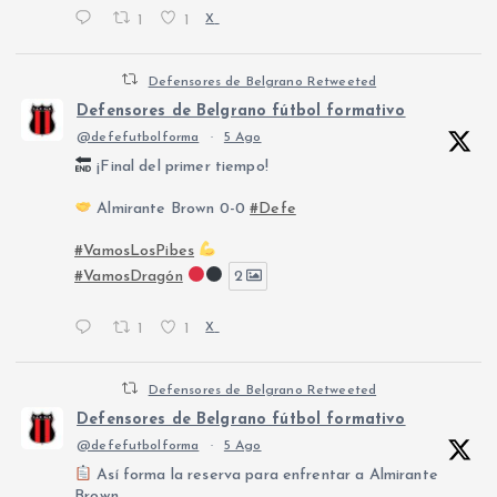
1
1
X
Defensores de Belgrano Retweeted
Defensores de Belgrano fútbol formativo
@defefutbolforma
·
5 Ago
¡Final del primer tiempo!
Almirante Brown 0-0
#Defe
#VamosLosPibes
#VamosDragón
2
1
1
X
Defensores de Belgrano Retweeted
Defensores de Belgrano fútbol formativo
@defefutbolforma
·
5 Ago
Así forma la reserva para enfrentar a Almirante
Brown.