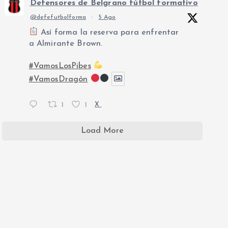
Defensores de Belgrano fútbol formativo
@defefutbolforma
·
5 Ago
Así forma la reserva para enfrentar
a Almirante Brown.
#VamosLosPibes
#VamosDragón
1
1
X
Load More