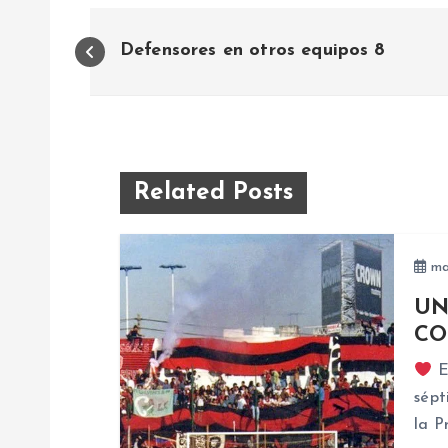
N
Defensores en otros equipos 8
a
v
e
Related Posts
g
ma
a
UN
CO
c
E
sépt
i
la P