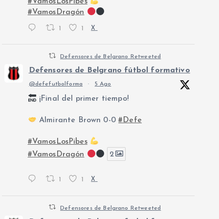
#VamosLosPibes
#VamosDragón
1
1
X
Defensores de Belgrano Retweeted
Defensores de Belgrano fútbol formativo
@defefutbolforma
·
5 Ago
¡Final del primer tiempo!
Almirante Brown 0-0
#Defe
#VamosLosPibes
#VamosDragón
2
1
1
X
Defensores de Belgrano Retweeted